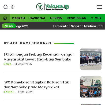
Lewati
ke
Visioner dan Menginspirasi
Yakusa
konten
DAERAH
NASIONAL
HUKRIM
PENDIDIKAN
Y-OUR
NEWS
 Ekoteologi 2026
Pemerintah Siapkan Madura Jadi Ka
#BAGI-BAGI SEMBAKO
BRI Lamongan Berbagi Keceriaan dengan
Masyarakat Lewat Bagi-bagi Sembako
NEWS
21 Maret 2025
IWO Pamekasan Bagikan Ratusan Takjil
dan Sembako pada Masyarakat
DAERAH
4 April 2024