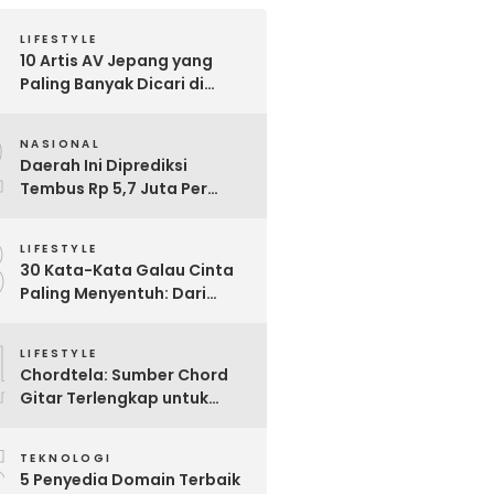
LIFESTYLE
10 Artis AV Jepang yang
Paling Banyak Dicari di
Google, Nomor 3 Bikin
2
Kaget!
NASIONAL
Daerah Ini Diprediksi
Tembus Rp 5,7 Juta Per
Bulan, Pemerintah Terapkan
3
Formula Baru Penetapan
LIFESTYLE
Upah Minimum 2026
30 Kata-Kata Galau Cinta
Paling Menyentuh: Dari
Patah Hati hingga
4
Friendzone
LIFESTYLE
Chordtela: Sumber Chord
Gitar Terlengkap untuk
Pecinta Musik di Indonesia
5
TEKNOLOGI
5 Penyedia Domain Terbaik