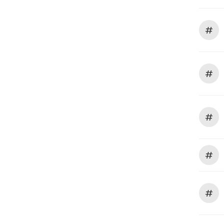
#
#
#
#
#