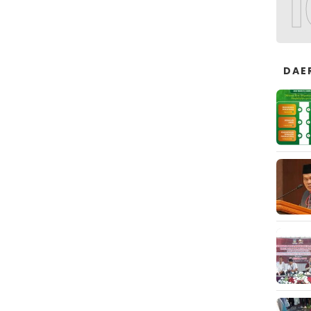
1
DAE