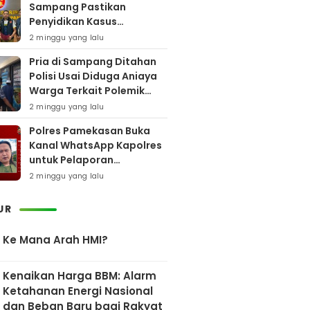
Sampang Pastikan
Penyidikan Kasus
Rudapaksa Anak Berjalan
2 minggu yang lalu
Sesuai Fakta Hukum
Pria di Sampang Ditahan
Polisi Usai Diduga Aniaya
Warga Terkait Polemik
Bansos
2 minggu yang lalu
Polres Pamekasan Buka
Kanal WhatsApp Kapolres
untuk Pelaporan
Keberadaan DPO AEF
2 minggu yang lalu
UR
Ke Mana Arah HMI?
Kenaikan Harga BBM: Alarm
Ketahanan Energi Nasional
dan Beban Baru bagi Rakyat