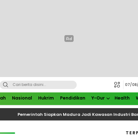
07/08
rah
Nasional
Hukrim
Pendidikan
Y-Our
Health
Pemerintah Siapkan Madura Jadi Kawasan Industri Baru, K
TER