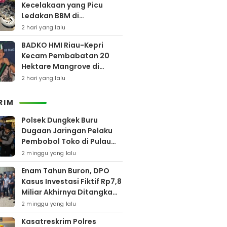
Kecelakaan yang Picu
Ledakan BBM di
Pamekasan
2 hari yang lalu
BADKO HMI Riau-Kepri
Kecam Pembabatan 20
Hektare Mangrove di
Bengkalis
2 hari yang lalu
RIM
Polsek Dungkek Buru
Dugaan Jaringan Pelaku
Pembobol Toko di Pulau
Gili Iyang
2 minggu yang lalu
Enam Tahun Buron, DPO
Kasus Investasi Fiktif Rp7,8
Miliar Akhirnya Ditangkap
Polres Pamekasan
2 minggu yang lalu
Kasatreskrim Polres