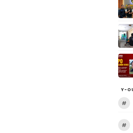
Y-O
#
#