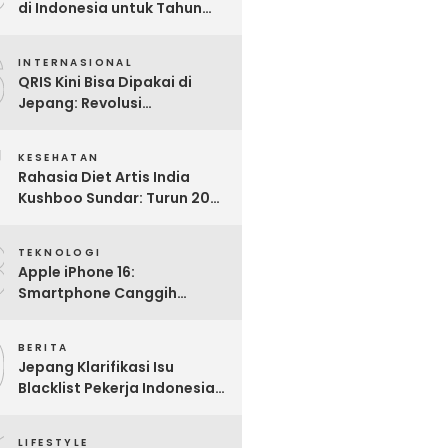
di Indonesia untuk Tahun
2025: Mana yang Paling
6
Worth It?
INTERNASIONAL
QRIS Kini Bisa Dipakai di
Jepang: Revolusi
Pembayaran Digital RI
7
Mendunia
KESEHATAN
Rahasia Diet Artis India
Kushboo Sundar: Turun 20
Kg dan Tampil Awet Muda di
8
Usia 50-an
TEKNOLOGI
Apple iPhone 16:
Smartphone Canggih
dengan Performa Super di
9
2024
BERITA
Jepang Klarifikasi Isu
Blacklist Pekerja Indonesia,
Apa Fakta Sebenarnya?
LIFESTYLE