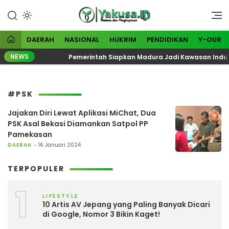
Lewati
ke
Visioner dan Menginspirasi
Yakusa
konten
DAERAH
NASIONAL
HUKRIM
PENDIDIKAN
Y-OUR
NEWS
026
Pemerintah Siapkan Madura Jadi Kawasan Industri
#PSK
Jajakan Diri Lewat Aplikasi MiChat, Dua
PSK Asal Bekasi Diamankan Satpol PP
Pamekasan
DAERAH
16 Januari 2024
TERPOPULER
1
LIFESTYLE
10 Artis AV Jepang yang Paling Banyak Dicari
di Google, Nomor 3 Bikin Kaget!