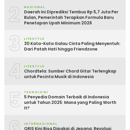
2
NASIONAL
Daerah Ini Diprediksi Tembus Rp 5,7 Juta Per
Bulan, Pemerintah Terapkan Formula Baru
Penetapan Upah Minimum 2026
3
LIFESTYLE
30 Kata-Kata Galau Cinta Paling Menyentuh:
Dari Patah Hati hingga Friendzone
4
LIFESTYLE
Chordtela: Sumber Chord Gitar Terlengkap
untuk Pecinta Musik di Indonesia
5
TEKNOLOGI
5 Penyedia Domain Terbaik di Indonesia
untuk Tahun 2025: Mana yang Paling Worth
It?
6
INTERNASIONAL
QRIS Kini Bisa Dipakai di Jepang: Revolusi