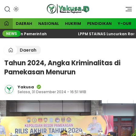
Lewati
ke
Visioner dan Menginspirasi
Yakusa
konten
DAERAH
NASIONAL
HUKRIM
PENDIDIKAN
Y-OUR
NEWS
ndalkan Pemerintah
LPPM STAINAS Luncurkan Rangkaia
Daerah
Tahun 2024, Angka Kriminalitas di
Pamekasan Menurun
Yakusa
Selasa, 31 Desember 2024 - 16:51 WIB