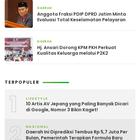
DAERAH
4 hari yang lalu
Anggota Fraksi PDIP DPRD Jatim Minta
Evaluasi Total Keselamatan Pelayaran
DAERAH
5 hari yang lalu
Hj. Ansari Dorong KPM PKH Perkuat
Kualitas Keluarga melalui P2K2
TERPOPULER
1
LIFESTYLE
10 Artis AV Jepang yang Paling Banyak Dicari
di Google, Nomor 3 Bikin Kaget!
2
NASIONAL
Daerah Ini Diprediksi Tembus Rp 5,7 Juta Per
Bulan, Pemerintah Terapkan Formula Baru