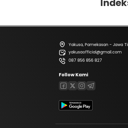
Indek
Yakusa, Pamekasan - Jawa T
yakusaofficial@gmail.com
087 856 856 827
Follow Kami