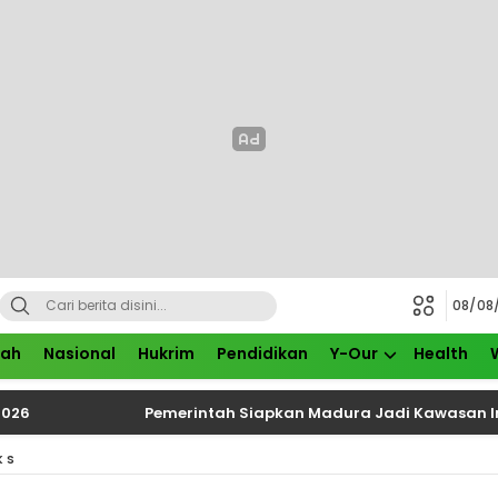
08/08
rah
Nasional
Hukrim
Pendidikan
Y-Our
Health
026
Pemerintah Siapkan Madura Jadi Kawasan Ind
KS