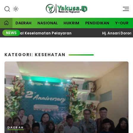
Lewati
ke
Visioner dan Menginspirasi
Yakusa
konten
DAERAH
NASIONAL
HUKRIM
PENDIDIKAN
Y-OUR
NEWS
asi Total Keselamatan Pelayaran
Hj. Ansari Dorong KP
KATEGORI: KESEHATAN
DAERAH