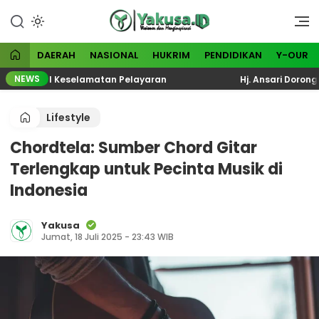
Lewati
ke
Visioner dan Menginspirasi
Yakusa
konten
DAERAH
NASIONAL
HUKRIM
PENDIDIKAN
Y-OUR
NEWS
i Total Keselamatan Pelayaran
Hj. Ansari Dorong KPM 
Lifestyle
Chordtela: Sumber Chord Gitar
Terlengkap untuk Pecinta Musik di
Indonesia
Yakusa
Jumat, 18 Juli 2025 - 23:43 WIB