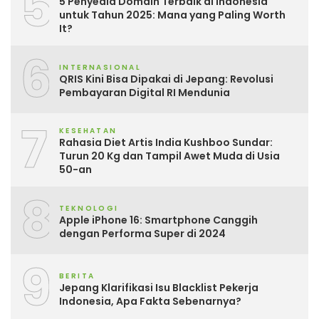
5
5 Penyedia Domain Terbaik di Indonesia
untuk Tahun 2025: Mana yang Paling Worth
It?
6
INTERNASIONAL
QRIS Kini Bisa Dipakai di Jepang: Revolusi
Pembayaran Digital RI Mendunia
7
KESEHATAN
Rahasia Diet Artis India Kushboo Sundar:
Turun 20 Kg dan Tampil Awet Muda di Usia
50-an
8
TEKNOLOGI
Apple iPhone 16: Smartphone Canggih
dengan Performa Super di 2024
9
BERITA
Jepang Klarifikasi Isu Blacklist Pekerja
Indonesia, Apa Fakta Sebenarnya?