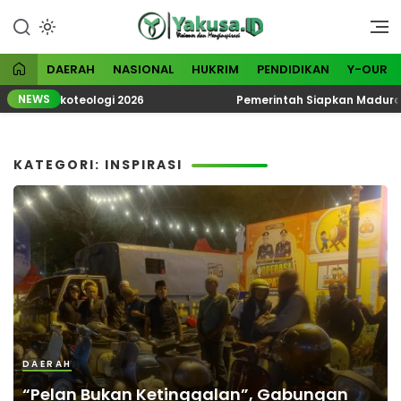
Lewati
ke
Visioner dan Menginspirasi
Yakusa
konten
DAERAH
NASIONAL
HUKRIM
PENDIDIKAN
Y-OUR
NEWS
tik Ekoteologi 2026
Pemerintah Siapkan Madura Jadi 
KATEGORI: INSPIRASI
DAERAH
“Pelan Bukan Ketinggalan”, Gabungan