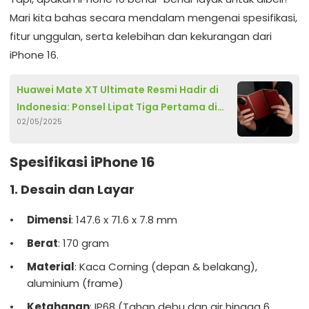
Mari kita bahas secara mendalam mengenai spesifikasi,
fitur unggulan, serta kelebihan dan kekurangan dari
iPhone 16.
Huawei Mate XT Ultimate Resmi Hadir di
Indonesia: Ponsel Lipat Tiga Pertama di
02/05/2025
Dunia
Spesifikasi iPhone 16
1. Desain dan Layar
Dimensi
: 147.6 x 71.6 x 7.8 mm
Berat
: 170 gram
Material
: Kaca Corning (depan & belakang),
aluminium (frame)
Ketahanan
: IP68 (Tahan debu dan air hingga 6