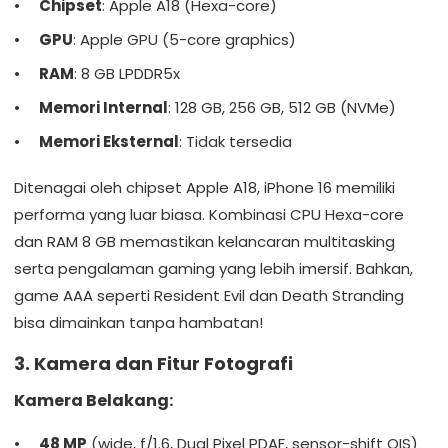
Chipset
: Apple A18 (Hexa-core)
GPU
: Apple GPU (5-core graphics)
RAM
: 8 GB LPDDR5x
Memori Internal
: 128 GB, 256 GB, 512 GB (NVMe)
Memori Eksternal
: Tidak tersedia
Ditenagai oleh chipset Apple A18, iPhone 16 memiliki
performa yang luar biasa. Kombinasi CPU Hexa-core
dan RAM 8 GB memastikan kelancaran multitasking
serta pengalaman gaming yang lebih imersif. Bahkan,
game AAA seperti Resident Evil dan Death Stranding
bisa dimainkan tanpa hambatan!
3. Kamera dan Fitur Fotografi
Kamera Belakang:
48 MP
(wide, f/1.6, Dual Pixel PDAF, sensor-shift OIS)