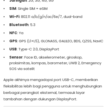
Jaringan
: 2G, 3G, 4G, 5G
SIM
: Single SIM + eSIM
Wi-Fi
: 802.11 a/b/g/n/ac/6e/7, dual-band
Bluetooth
: 5.3
NFC
: Ya
GPS
: GPS (L1+L5), GLONASS, GALILEO, BDS, QZSS, NavIC
USB
: Type-C 2.0, DisplayPort
Sensor
: Face ID, akselerometer, giroskop,
proksimitas, kompas, barometer, UWB 2, Emergency
SOS via satelit
Apple akhirnya mengadopsi port USB-C, memberikan
fleksibilitas lebih bagi pengguna untuk menghubungkan
berbagai perangkat eksternal, termasuk layar
tambahan dengan dukungan DisplayPort.