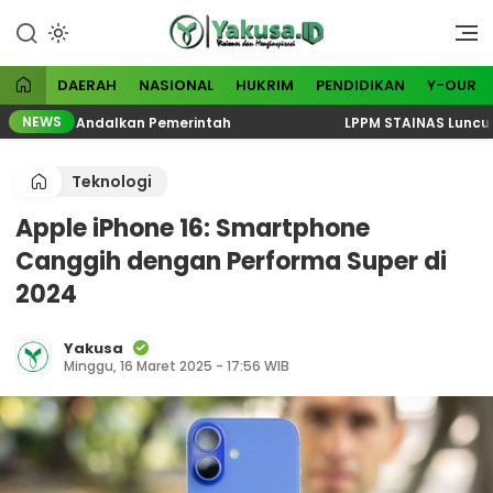
Lewati
ke
Visioner dan Menginspirasi
Yakusa
konten
DAERAH
NASIONAL
HUKRIM
PENDIDIKAN
Y-OUR
NEWS
Hanya Andalkan Pemerintah
LPPM STAINAS Luncurkan R
Teknologi
Apple iPhone 16: Smartphone
Canggih dengan Performa Super di
2024
Yakusa
Minggu, 16 Maret 2025 - 17:56 WIB