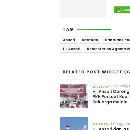
TAG
Ansari
Bantuan
Bantuan Pen
Hj. Ansari
Kementerian Agama R
RELATED POST WIDGET (G
2 hari yang 
DAERAH
Hj. Ansari Doron
PKH Perkuat Kual
Keluarga melalui
3 minggu ya
DAERAH
Hj. Ansari dan PDI