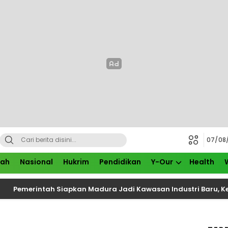
07/08
rah
Nasional
Hukrim
Pendidikan
Y-Our
Health
intah Siapkan Madura Jadi Kawasan Industri Baru, Kerja Sam