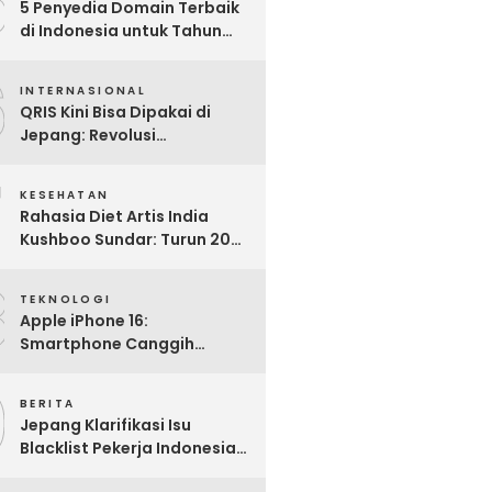
5
5 Penyedia Domain Terbaik
di Indonesia untuk Tahun
2025: Mana yang Paling
6
Worth It?
INTERNASIONAL
QRIS Kini Bisa Dipakai di
Jepang: Revolusi
Pembayaran Digital RI
7
Mendunia
KESEHATAN
Rahasia Diet Artis India
Kushboo Sundar: Turun 20
Kg dan Tampil Awet Muda di
8
Usia 50-an
TEKNOLOGI
Apple iPhone 16:
Smartphone Canggih
dengan Performa Super di
9
2024
BERITA
Jepang Klarifikasi Isu
Blacklist Pekerja Indonesia,
Apa Fakta Sebenarnya?