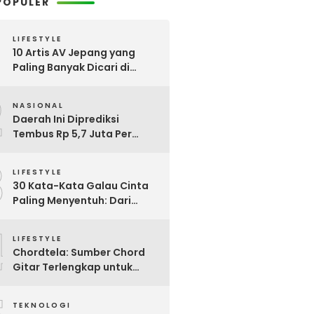
POPULER
LIFESTYLE
10 Artis AV Jepang yang
Paling Banyak Dicari di
Google, Nomor 3 Bikin
2
Kaget!
NASIONAL
Daerah Ini Diprediksi
Tembus Rp 5,7 Juta Per
Bulan, Pemerintah Terapkan
3
Formula Baru Penetapan
LIFESTYLE
Upah Minimum 2026
30 Kata-Kata Galau Cinta
Paling Menyentuh: Dari
Patah Hati hingga
4
Friendzone
LIFESTYLE
Chordtela: Sumber Chord
Gitar Terlengkap untuk
Pecinta Musik di Indonesia
TEKNOLOGI