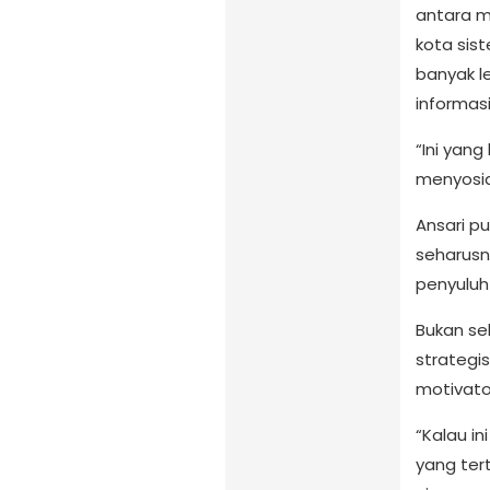
antara m
kota sist
banyak l
informasi
“Ini yan
menyosial
Ansari p
seharusn
penyulu
Bukan sek
strategi
motivato
“Kalau in
yang ter