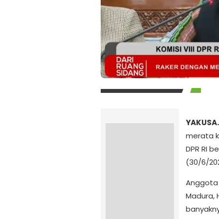
YAKUSA.
merata k
DPR RI b
(30/6/20
Anggota K
Madura, 
banyakny