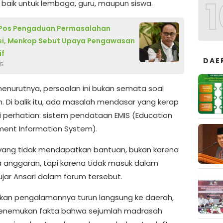
1
 baik untuk lembaga, guru, maupun siswa.
 Pos Pengaduan Permasalahan
si, Menkop Sebut Upaya Pengawasan
if
DAE
25
nurutnya, persoalan ini bukan semata soal
. Di balik itu, ada masalah mendasar yang kerap
ri perhatian: sistem pendataan EMIS (Education
ent Information System).
yang tidak mendapatkan bantuan, bukan karena
a anggaran, tapi karena tidak masuk dalam
ujar Ansari dalam forum tersebut.
kan pengalamannya turun langsung ke daerah,
menemukan fakta bahwa sejumlah madrasah