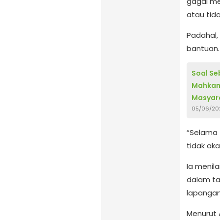
gagal me
atau tid
Padahal,
bantuan.
Soal S
Mahkam
Masyara
05/06/20
“Selama 
tidak ak
Ia menila
dalam tat
lapangan
Menurut 