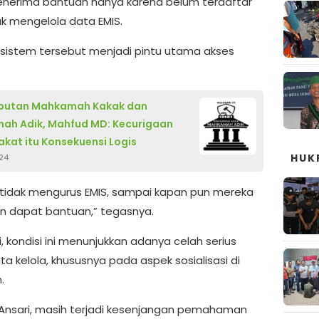
nerima bantuan hanya karena belum terdaftar
ak mengelola data EMIS.
 sistem tersebut menjadi pintu utama akses
ebutan Mahkamah Kakak dan
ah Adik, Mahfud MD: Kecurigaan
kat itu Konsekuensi Logis
HUK
24
tidak mengurus EMIS, sampai kapan pun mereka
an dapat bantuan,” tegasnya.
i, kondisi ini menunjukkan adanya celah serius
a kelola, khususnya pada aspek sosialisasi di
.
Ansari, masih terjadi kesenjangan pemahaman