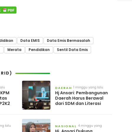
didikan
Data EMIS
Data Emis Bermasalah
I
Merata
Pendidikan
Sentil Data Emis
RID)
lalu
1 minggu yang lalu
DAERAH
g KPM
Hj Ansari: Pembangunan
itas
Daerah Harus Berawal
 P2K2
dari SDM dan Literasi
ng lalu
4 minggu yang
NASIONAL
lalu
Hj. Ansari Dukung