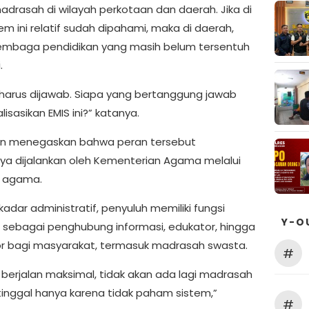
adrasah di wilayah perkotaan dan daerah. Jika di
em ini relatif sudah dipahami, maka di daerah,
embaga pendidikan yang masih belum tersentuh
.
g harus dijawab. Siapa yang bertanggung jawab
isasikan EMIS ini?” katanya.
un menegaskan bahwa peran tersebut
ya dijalankan oleh Kementerian Agama melalui
h agama.
adar administratif, penyuluh memiliki fungsi
Y-O
s sebagai penghubung informasi, edukator, hingga
r bagi masyarakat, termasuk madrasah swasta.
#
i berjalan maksimal, tidak akan ada lagi madrasah
tinggal hanya karena tidak paham sistem,”
#