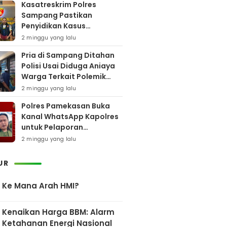
Kasatreskrim Polres
Sampang Pastikan
Penyidikan Kasus
Rudapaksa Anak Berjalan
2 minggu yang lalu
Sesuai Fakta Hukum
Pria di Sampang Ditahan
Polisi Usai Diduga Aniaya
Warga Terkait Polemik
Bansos
2 minggu yang lalu
Polres Pamekasan Buka
Kanal WhatsApp Kapolres
untuk Pelaporan
Keberadaan DPO AEF
2 minggu yang lalu
UR
Ke Mana Arah HMI?
Kenaikan Harga BBM: Alarm
Ketahanan Energi Nasional