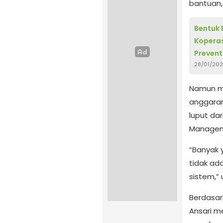
bantuan,
Bentuk
Kopera
Prevent
28/01/20
Namun me
anggaran
luput da
Managem
“Banyak 
tidak ad
sistem,” 
Berdasar
Ansari 