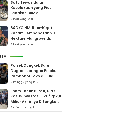
Satu Tewas dalam
Kecelakaan yang Picu
Ledakan BBM di
Pamekasan
2 hari yang lalu
BADKO HMI Riau-Kepri
Kecam Pembabatan 20
Hektare Mangrove di
Bengkalis
2 hari yang lalu
RIM
Polsek Dungkek Buru
Dugaan Jaringan Pelaku
Pembobol Toko di Pulau
Gili Iyang
2 minggu yang lalu
Enam Tahun Buron, DPO
Kasus Investasi Fiktif Rp7,8
Miliar Akhirnya Ditangkap
Polres Pamekasan
2 minggu yang lalu