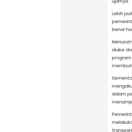
ujarnya.
Lebih ja
pemerint
benar ha
Menurutn
diukur d
program 
membutu
Sementar
mengakui
dalam pe
menampik
Pemerint
melakuka
transpar