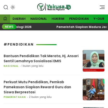
Lewati
ke
Visioner dan Menginspirasi
Yakusa
konten
DAERAH
NASIONAL
HUKRIM
PENDIDIKAN
Y-OUR
NEWS
k Ekoteologi 2026
Pemerintah Siapkan Madura Jadi Ka
#PENDIDIKAN
Bantuan Pendidikan Tak Merata, Hj. Ansari
Sentil Lemahnya Sosialisasi EMIS
NASIONAL
1 bulan yang lalu
Perkuat Mutu Pendidikan, Pemkab
Pamekasan Siapkan Reward Guru dan
Siswa Berprestasi
PEMERINTAHAN
2 bulan yang lalu