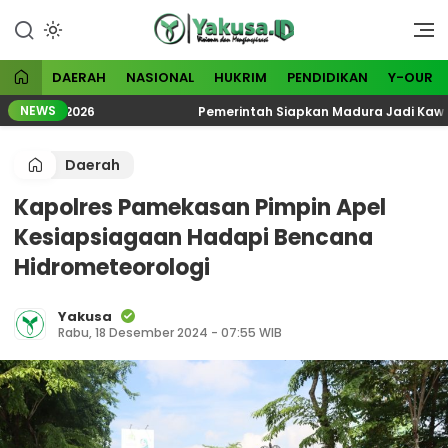
Lewati
ke
Visioner dan Menginspirasi
Yakusa
konten
DAERAH
NASIONAL
HUKRIM
PENDIDIKAN
Y-OUR
NEWS
logi 2026
Pemerintah Siapkan Madura Jadi Kawasan In
Daerah
Kapolres Pamekasan Pimpin Apel
Kesiapsiagaan Hadapi Bencana
Hidrometeorologi
Yakusa
Rabu, 18 Desember 2024 - 07:55 WIB