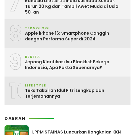
7
Rahasia Diet Artis India Kushboo Sundar:
Turun 20 Kg dan Tampil Awet Muda di Usia
50-an
8
TEKNOLOGI
Apple iPhone 16: Smartphone Canggih
dengan Performa Super di 2024
9
BERITA
Jepang Klarifikasi Isu Blacklist Pekerja
Indonesia, Apa Fakta Sebenarnya?
10
LIFESTYLE
Teks Takbiran Idul Fitri Lengkap dan
Terjemahannya
DAERAH
LPPM STAINAS Luncurkan Rangkaian KKN