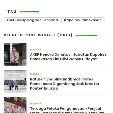
TAG
Apel Kesiapsiagaan Bencana
Kapolres Pamekasan
RELATED POST WIDGET (GRID)
DAERAH
1 bulan yang lalu
AKBP Hendra Dimutasi, Jabatan Kapolres
Pamekasan Kini Diisi Wahyu Hidayat
DAERAH
9 April 2026
Ratusan Bhabinkamtibmas Polres
Pamekasan Digembleng Jadi Kreator
Konten Edukasi
DAERAH
28 Februari 2026
Terduga Pelaku Penganiayaan Penjual
Emas Emperan di Pamekasan Ditangkap