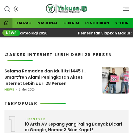
Lewati
ke
Visioner dan Menginspirasi
Yakusa
konten
DAERAH
NASIONAL
HUKRIM
PENDIDIKAN
Y-OUR
NEWS
ematik Ekoteologi 2026
Pemerintah Siapkan Madura Ja
#AKSES INTERNET LEBIH DARI 28 PERSEN
Selama Ramadan dan Idulfitri 1445 H,
Smartfren Alami Peningkatan Akses
Internet Lebih dari 28 Persen
NEWS
2 Mei 2024
TERPOPULER
1
LIFESTYLE
10 Artis AV Jepang yang Paling Banyak Dicari
di Google, Nomor 3 Bikin Kaget!