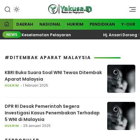
Lewati
ke
Visioner dan Menginspirasi
Yakusa
konten
DAERAH
NASIONAL
HUKRIM
PENDIDIKAN
Y-OUR
NEWS
uasi Total Keselamatan Pelayaran
Hj. Ansari Dorong K
#DITEMBAK APARAT MALAYSIA
KBRI Buka Suara Soal WNI Tewas Ditembak
Aparat Malaysia
HUKRIM
1 Februari 2025
DPR RI Desak Pemerintah Segera
Investigasi Kasus Penembakan Terhadap
5 WNI di Malaysia
HUKRIM
29 Januari 2025