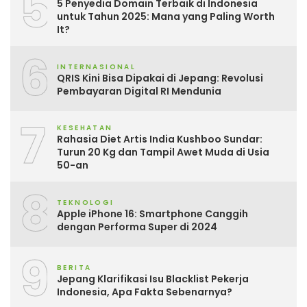
5
5 Penyedia Domain Terbaik di Indonesia
untuk Tahun 2025: Mana yang Paling Worth
It?
6
INTERNASIONAL
QRIS Kini Bisa Dipakai di Jepang: Revolusi
Pembayaran Digital RI Mendunia
7
KESEHATAN
Rahasia Diet Artis India Kushboo Sundar:
Turun 20 Kg dan Tampil Awet Muda di Usia
50-an
8
TEKNOLOGI
Apple iPhone 16: Smartphone Canggih
dengan Performa Super di 2024
9
BERITA
Jepang Klarifikasi Isu Blacklist Pekerja
Indonesia, Apa Fakta Sebenarnya?