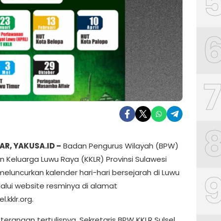
R, YAKUSA.ID –
Badan Pengurus Wilayah (BPW)
n Keluarga Luwu Raya (KKLR) Provinsi Sulawesi
meluncurkan kalender hari-hari bersejarah di Luwu
alui website resminya di alamat
.kklr.org.
erangan tertulisnya, Sekretaris BPW KKLR Sulsel