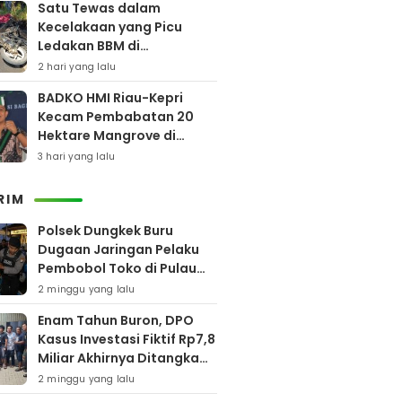
Satu Tewas dalam
Kecelakaan yang Picu
Ledakan BBM di
Pamekasan
2 hari yang lalu
BADKO HMI Riau-Kepri
Kecam Pembabatan 20
Hektare Mangrove di
Bengkalis
3 hari yang lalu
RIM
Polsek Dungkek Buru
Dugaan Jaringan Pelaku
Pembobol Toko di Pulau
Gili Iyang
2 minggu yang lalu
Enam Tahun Buron, DPO
Kasus Investasi Fiktif Rp7,8
Miliar Akhirnya Ditangkap
Polres Pamekasan
2 minggu yang lalu