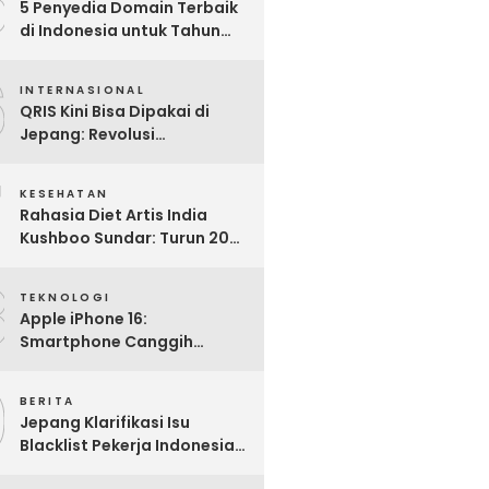
5
5 Penyedia Domain Terbaik
di Indonesia untuk Tahun
2025: Mana yang Paling
6
Worth It?
INTERNASIONAL
QRIS Kini Bisa Dipakai di
Jepang: Revolusi
Pembayaran Digital RI
7
Mendunia
KESEHATAN
Rahasia Diet Artis India
Kushboo Sundar: Turun 20
Kg dan Tampil Awet Muda di
8
Usia 50-an
TEKNOLOGI
Apple iPhone 16:
Smartphone Canggih
dengan Performa Super di
9
2024
BERITA
Jepang Klarifikasi Isu
Blacklist Pekerja Indonesia,
Apa Fakta Sebenarnya?