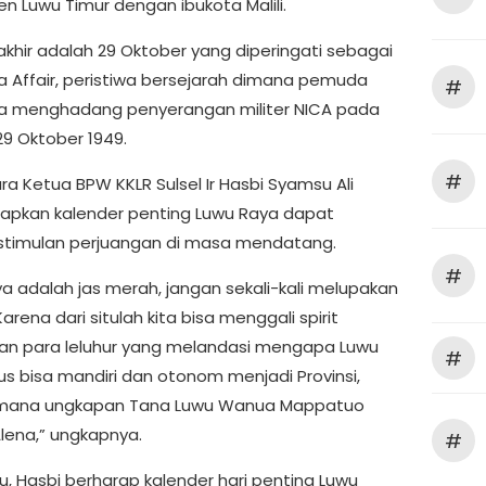
n Luwu Timur dengan ibukota Malili.
akhir adalah 29 Oktober yang diperingati sebagai
Affair, peristiwa bersejarah dimana pemuda
#
 menghadang penyerangan militer NICA pada
29 Oktober 1949.
#
a Ketua BPW KKLR Sulsel Ir Hasbi Syamsu Ali
pkan kalender penting Luwu Raya dapat
stimulan perjuangan di masa mendatang.
#
ya adalah jas merah, jangan sekali-kali melupakan
Karena dari situlah kita bisa menggali spirit
an para leluhur yang melandasi mengapa Luwu
#
us bisa mandiri dan otonom menjadi Provinsi,
mana ungkapan Tana Luwu Wanua Mappatuo
lena,” ungkapnya.
#
u, Hasbi berharap kalender hari penting Luwu