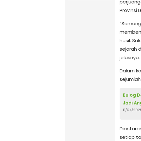
perjuan
Provinsi 
“Semangat
membent
hasil. S
sejarah 
jelasnya.
Dalam ka
sejumlah
Bulog D
Jadi A
11/04/202
Diantara
setiap ta