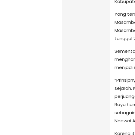
Kabupate
Yang ter
Masamba 
Masamba
tanggal 
Sementar
menghara
menjadi 
“Prinsipn
sejarah. 
perjuang
Raya har
sebagai
Naewai A
Karena it