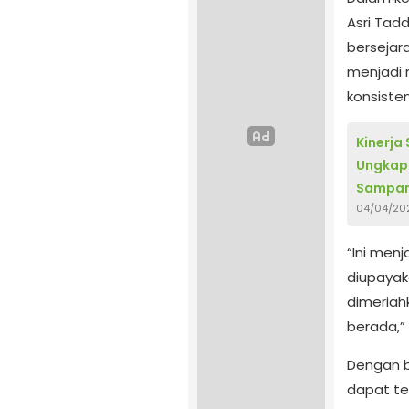
Asri Tad
bersejar
menjadi 
konsiste
Kinerja 
Ungkap 
Sampa
04/04/20
“Ini men
diupayak
dimeriah
berada,” 
Dengan b
dapat te