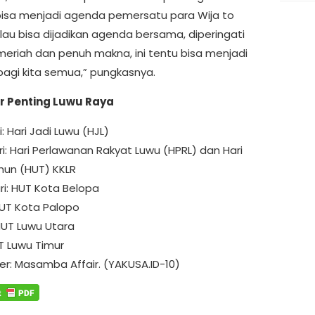
 bisa menjadi agenda pemersatu para Wija to
alau bisa dijadikan agenda bersama, diperingati
eriah dan penuh makna, ini tentu bisa menjadi
bagi kita semua,” pungkasnya.
r Penting Luwu Raya
i: Hari Jadi Luwu (HJL)
i: Hari Perlawanan Rakyat Luwu (HPRL) dan Hari
hun (HUT) KKLR
ri: HUT Kota Belopa
 HUT Kota Palopo
 HUT Luwu Utara
UT Luwu Timur
er: Masamba Affair. (YAKUSA.ID-10)