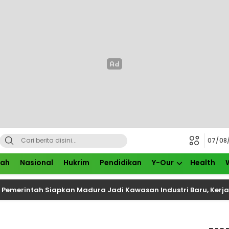
07/08
rah
Nasional
Hukrim
Pendidikan
Y-Our
Health
ntah Siapkan Madura Jadi Kawasan Industri Baru, Kerja Sama 