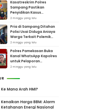
Kasatreskrim Polres
Sampang Pastikan
Penyidikan Kasus
Rudapaksa Anak Berjalan
2 minggu yang lalu
Sesuai Fakta Hukum
Pria di Sampang Ditahan
Polisi Usai Diduga Aniaya
Warga Terkait Polemik
Bansos
2 minggu yang lalu
Polres Pamekasan Buka
Kanal WhatsApp Kapolres
untuk Pelaporan
Keberadaan DPO AEF
2 minggu yang lalu
UR
Ke Mana Arah HMI?
Kenaikan Harga BBM: Alarm
Ketahanan Energi Nasional