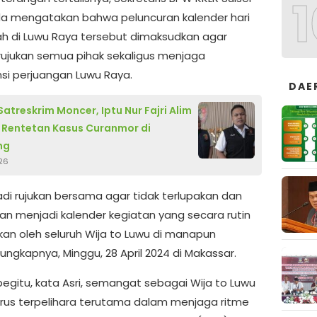
1
da mengatakan bahwa peluncuran kalender hari
ah di Luwu Raya tersebut dimaksudkan agar
rujukan semua pihak sekaligus menjaga
nsi perjuangan Luwu Raya.
DAE
Satreskrim Moncer, Iptu Nur Fajri Alim
Rentetan Kasus Curanmor di
ng
26
jadi rujukan bersama agar tidak terlupakan dan
an menjadi kalender kegiatan yang secara rutin
kan oleh seluruh Wija to Luwu di manapun
ungkapnya, Minggu, 28 April 2024 di Makassar.
egitu, kata Asri, semangat sebagai Wija to Luwu
rus terpelihara terutama dalam menjaga ritme