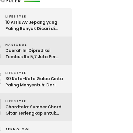
POPULER
LIFESTYLE
10 Artis AV Jepang yang
Paling Banyak Dicari di
Google, Nomor 3 Bikin
2
Kaget!
NASIONAL
Daerah Ini Diprediksi
Tembus Rp 5,7 Juta Per
Bulan, Pemerintah Terapkan
3
Formula Baru Penetapan
LIFESTYLE
Upah Minimum 2026
30 Kata-Kata Galau Cinta
Paling Menyentuh: Dari
Patah Hati hingga
4
Friendzone
LIFESTYLE
Chordtela: Sumber Chord
Gitar Terlengkap untuk
Pecinta Musik di Indonesia
TEKNOLOGI