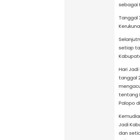
sebagai 
Tanggal 
Kerukuna
Selanjut
setiap ta
Kabupate
Hari Jad
tanggal 2
mengacu
tentang
Palopo di
Kemudian 
Jadi Kab
dan setia