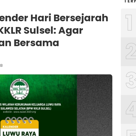
TER
1
ender Hari Bersejarah
KKLR Sulsel: Agar
kan Bersama
IB