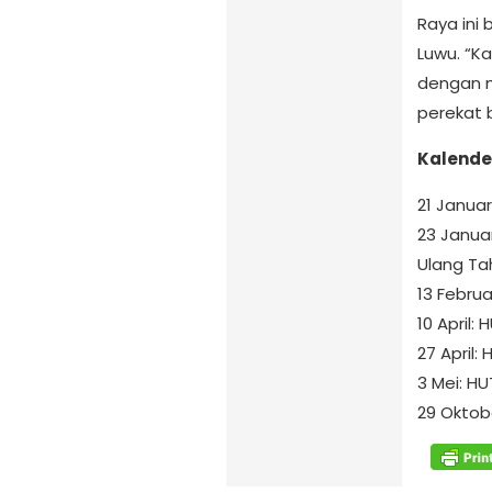
Raya ini
Luwu. “K
dengan m
perekat 
Kalende
21 Januar
23 Januar
Ulang Ta
13 Februa
10 April:
27 April:
3 Mei: H
29 Oktob