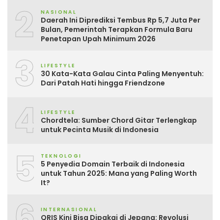
2
NASIONAL
Daerah Ini Diprediksi Tembus Rp 5,7 Juta Per
Bulan, Pemerintah Terapkan Formula Baru
Penetapan Upah Minimum 2026
3
LIFESTYLE
30 Kata-Kata Galau Cinta Paling Menyentuh:
Dari Patah Hati hingga Friendzone
4
LIFESTYLE
Chordtela: Sumber Chord Gitar Terlengkap
untuk Pecinta Musik di Indonesia
5
TEKNOLOGI
5 Penyedia Domain Terbaik di Indonesia
untuk Tahun 2025: Mana yang Paling Worth
It?
6
INTERNASIONAL
QRIS Kini Bisa Dipakai di Jepang: Revolusi