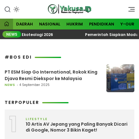
Lewati
ke
Visioner dan Menginspirasi
Yakusa
konten
DAERAH
NASIONAL
HUKRIM
PENDIDIKAN
Y-OUR
NEWS
Tematik Ekoteologi 2026
Pemerintah Siapkan Madura 
#BOS EDI
PT ESM Siap Go International, Rokok King
Djava Resmi Diekspor ke Malaysia
NEWS
4 September 2025
TERPOPULER
1
LIFESTYLE
10 Artis AV Jepang yang Paling Banyak Dicari
di Google, Nomor 3 Bikin Kaget!