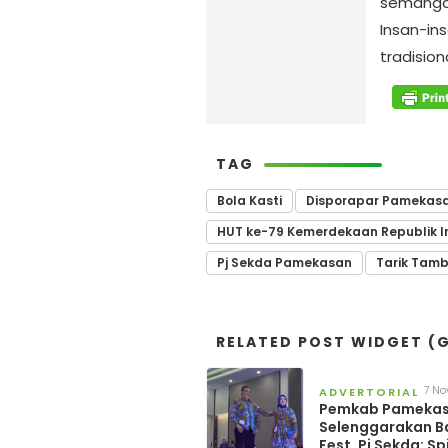
semangat
Insan-in
tradision
TAG
Bola Kasti
Disporapar Pamekas
HUT ke-79 Kemerdekaan Republik I
Pj Sekda Pamekasan
Tarik Tam
RELATED POST WIDGET (G
7 N
ADVERTORIAL
202
Pemkab Pameka
Selenggarakan B
Fest, Pj Sekda: Spi