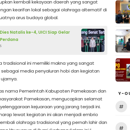
pkan kembali kekayaan daerah yang sangat
ngan kearifan lokal sebagai olahraga alternatif di
uatnya arus budaya global.
Dies Natalis ke-4, UICI Siap Gelar
 Perdana
5
a tradisional ini memiliki makna yang sangat
s sebagai media penyaluran hobi dan kegiatan
 ujarnya.
tas nama Pemerintah Kabupaten Pamekasan dan
Y-O
 masyarakat Pamekasan, mengucapkan selamat
#
elenggaraan kejuaraan yang jarang terjadi ini.
harap lewat kegiatan ini akan menjadi embrio
kembali olahraga tradisional yang pernah lahir dan
#