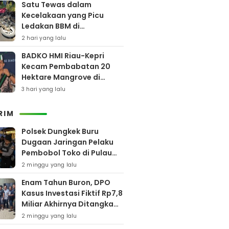
Satu Tewas dalam
Kecelakaan yang Picu
Ledakan BBM di
Pamekasan
2 hari yang lalu
BADKO HMI Riau-Kepri
Kecam Pembabatan 20
Hektare Mangrove di
Bengkalis
3 hari yang lalu
RIM
Polsek Dungkek Buru
Dugaan Jaringan Pelaku
Pembobol Toko di Pulau
Gili Iyang
2 minggu yang lalu
Enam Tahun Buron, DPO
Kasus Investasi Fiktif Rp7,8
Miliar Akhirnya Ditangkap
Polres Pamekasan
2 minggu yang lalu