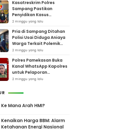
Kasatreskrim Polres
Sampang Pastikan
Penyidikan Kasus
Rudapaksa Anak Berjalan
2 minggu yang lalu
Sesuai Fakta Hukum
Pria di Sampang Ditahan
Polisi Usai Diduga Aniaya
Warga Terkait Polemik
Bansos
2 minggu yang lalu
Polres Pamekasan Buka
Kanal WhatsApp Kapolres
untuk Pelaporan
Keberadaan DPO AEF
2 minggu yang lalu
UR
Ke Mana Arah HMI?
Kenaikan Harga BBM: Alarm
Ketahanan Energi Nasional