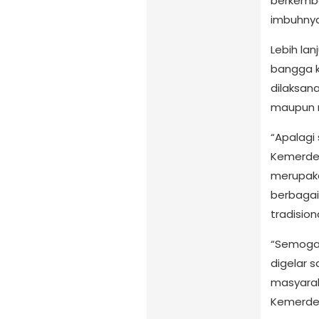
berkemba
imbuhnya
Lebih lan
bangga k
dilaksan
maupun m
“Apalagi
Kemerdek
merupaka
berbagai
tradision
“Semoga 
digelar 
masyara
Kemerde