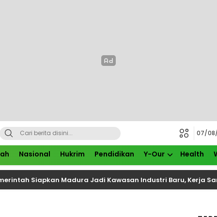
07/08
rah
Nasional
Hukrim
Pendidikan
Y-Our
Health
Siapkan Madura Jadi Kawasan Industri Baru, Kerja Sama Indo