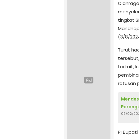
Olahraga
menyelen
tingkat 
Mandhap
(3/8/202
Turut ha
tersebut
terkait,
pembina
ratusan 
Mendes 
Perangk
09/02/20
Pj Bupat