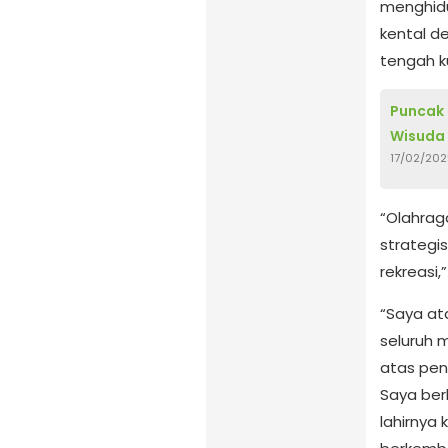
menghidu
kental de
tengah k
Puncak 
Wisuda
17/02/202
“Olahrag
strategi
rekreasi,”
“Saya a
seluruh
atas peny
Saya ber
lahirnya 