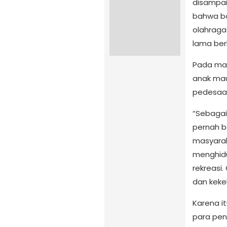
disampai
bahwa bo
olahraga 
lama ber
Pada masa
anak mau
pedesaa
“Sebagai
pernah b
masyarak
menghidu
rekreasi
dan keke
Karena it
para pen