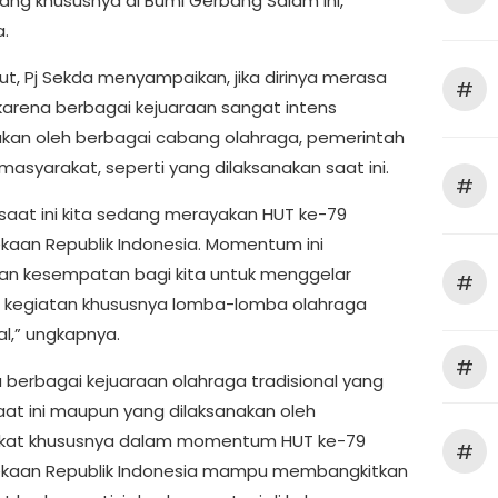
ng khususnya di Bumi Gerbang Salam ini,”
.
jut, Pj Sekda menyampaikan, jika dirinya merasa
#
arena berbagai kejuaraan sangat intens
akan oleh berbagai cabang olahraga, pemerintah
asyarakat, seperti yang dilaksanakan saat ini.
#
 saat ini kita sedang merayakan HUT ke-79
aan Republik Indonesia. Momentum ini
n kesempatan bagi kita untuk menggelar
#
 kegiatan khususnya lomba-lomba olahraga
al,” ungkapnya.
#
berbagai kejuaraan olahraga tradisional yang
saat ini maupun yang dilaksanakan oleh
kat khususnya dalam momentum HUT ke-79
#
kaan Republik Indonesia mampu membangkitkan