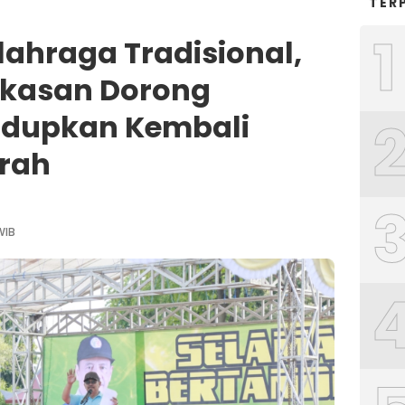
TER
1
ahraga Tradisional,
ekasan Dorong
idupkan Kembali
rah
WIB