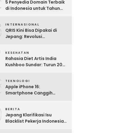
5
5 Penyedia Domain Terbaik
di Indonesia untuk Tahun
2025: Mana yang Paling
6
Worth It?
INTERNASIONAL
QRIS Kini Bisa Dipakai di
Jepang: Revolusi
Pembayaran Digital RI
7
Mendunia
KESEHATAN
Rahasia Diet Artis India
Kushboo Sundar: Turun 20
Kg dan Tampil Awet Muda di
8
Usia 50-an
TEKNOLOGI
Apple iPhone 16:
Smartphone Canggih
dengan Performa Super di
9
2024
BERITA
Jepang Klarifikasi Isu
Blacklist Pekerja Indonesia,
Apa Fakta Sebenarnya?