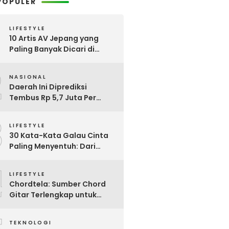
POPULER
LIFESTYLE
10 Artis AV Jepang yang
Paling Banyak Dicari di
Google, Nomor 3 Bikin
2
Kaget!
NASIONAL
Daerah Ini Diprediksi
Tembus Rp 5,7 Juta Per
Bulan, Pemerintah Terapkan
3
Formula Baru Penetapan
LIFESTYLE
Upah Minimum 2026
30 Kata-Kata Galau Cinta
Paling Menyentuh: Dari
Patah Hati hingga
4
Friendzone
LIFESTYLE
Chordtela: Sumber Chord
Gitar Terlengkap untuk
Pecinta Musik di Indonesia
TEKNOLOGI