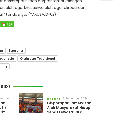
 berkompetisi dan berprestasi di kalangan
san olahraga, khususnya olahraga rekreasi dan
al,” tandasnya. (YAKUSA.ID-02)
an
Eggrang
ndonesia
Olahraga Tradisional
bang
RID)
ovember
6 September 2024
DAERAH
4
san
Disporapar Pamekasan
atik
Ajak Masyarakat Hidup
rit
Sehat Lewat ‘PING’