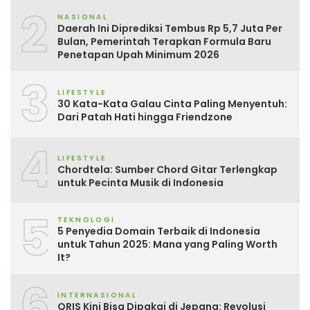
2
NASIONAL
Daerah Ini Diprediksi Tembus Rp 5,7 Juta Per
Bulan, Pemerintah Terapkan Formula Baru
Penetapan Upah Minimum 2026
3
LIFESTYLE
30 Kata-Kata Galau Cinta Paling Menyentuh:
Dari Patah Hati hingga Friendzone
4
LIFESTYLE
Chordtela: Sumber Chord Gitar Terlengkap
untuk Pecinta Musik di Indonesia
5
TEKNOLOGI
5 Penyedia Domain Terbaik di Indonesia
untuk Tahun 2025: Mana yang Paling Worth
It?
6
INTERNASIONAL
QRIS Kini Bisa Dipakai di Jepang: Revolusi