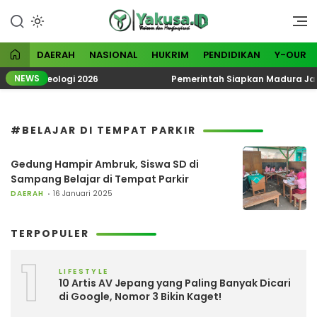
Lewati
ke
Visioner dan Menginspirasi
Yakusa
konten
DAERAH
NASIONAL
HUKRIM
PENDIDIKAN
Y-OUR
NEWS
tik Ekoteologi 2026
Pemerintah Siapkan Madura Jadi 
#BELAJAR DI TEMPAT PARKIR
Gedung Hampir Ambruk, Siswa SD di
Sampang Belajar di Tempat Parkir
DAERAH
16 Januari 2025
TERPOPULER
1
LIFESTYLE
10 Artis AV Jepang yang Paling Banyak Dicari
di Google, Nomor 3 Bikin Kaget!