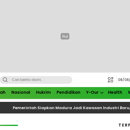
08/08
rah
Nasional
Hukrim
Pendidikan
Y-Our
Health
Pemerintah Siapkan Madura Jadi Kawasan Industri Baru, Ker
TER