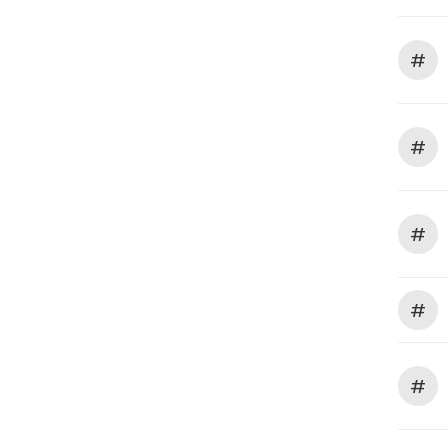
#
#
#
#
#