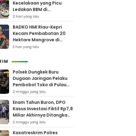
Kecelakaan yang Picu
Ledakan BBM di
Pamekasan
2 hari yang lalu
BADKO HMI Riau-Kepri
Kecam Pembabatan 20
Hektare Mangrove di
Bengkalis
3 hari yang lalu
RIM
Polsek Dungkek Buru
Dugaan Jaringan Pelaku
Pembobol Toko di Pulau
Gili Iyang
2 minggu yang lalu
Enam Tahun Buron, DPO
Kasus Investasi Fiktif Rp7,8
Miliar Akhirnya Ditangkap
Polres Pamekasan
2 minggu yang lalu
Kasatreskrim Polres