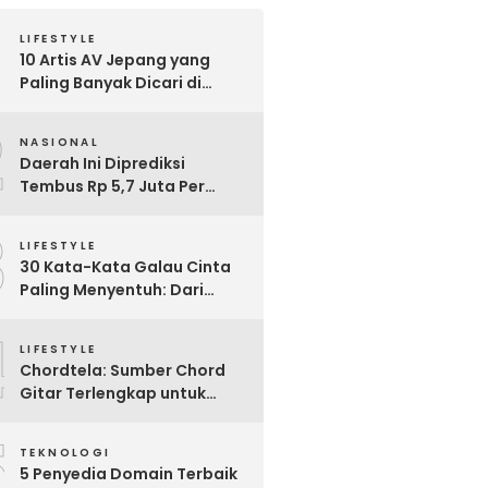
LIFESTYLE
10 Artis AV Jepang yang
Paling Banyak Dicari di
Google, Nomor 3 Bikin
2
Kaget!
NASIONAL
Daerah Ini Diprediksi
Tembus Rp 5,7 Juta Per
Bulan, Pemerintah Terapkan
3
Formula Baru Penetapan
LIFESTYLE
Upah Minimum 2026
30 Kata-Kata Galau Cinta
Paling Menyentuh: Dari
Patah Hati hingga
4
Friendzone
LIFESTYLE
Chordtela: Sumber Chord
Gitar Terlengkap untuk
Pecinta Musik di Indonesia
5
TEKNOLOGI
5 Penyedia Domain Terbaik