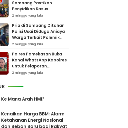
Sampang Pastikan
Penyidikan Kasus
Rudapaksa Anak Berjalan
2 minggu yang lalu
Sesuai Fakta Hukum
Pria di Sampang Ditahan
Polisi Usai Diduga Aniaya
Warga Terkait Polemik
Bansos
2 minggu yang lalu
Polres Pamekasan Buka
Kanal WhatsApp Kapolres
untuk Pelaporan
Keberadaan DPO AEF
2 minggu yang lalu
UR
Ke Mana Arah HMI?
Kenaikan Harga BBM: Alarm
Ketahanan Energi Nasional
dan Beban Baru bagi Rakyat