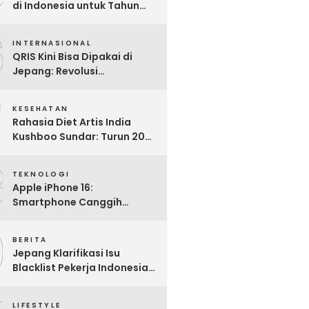
di Indonesia untuk Tahun
2025: Mana yang Paling
6
Worth It?
INTERNASIONAL
QRIS Kini Bisa Dipakai di
Jepang: Revolusi
Pembayaran Digital RI
7
Mendunia
KESEHATAN
Rahasia Diet Artis India
Kushboo Sundar: Turun 20
Kg dan Tampil Awet Muda di
8
Usia 50-an
TEKNOLOGI
Apple iPhone 16:
Smartphone Canggih
dengan Performa Super di
9
2024
BERITA
Jepang Klarifikasi Isu
Blacklist Pekerja Indonesia,
Apa Fakta Sebenarnya?
LIFESTYLE