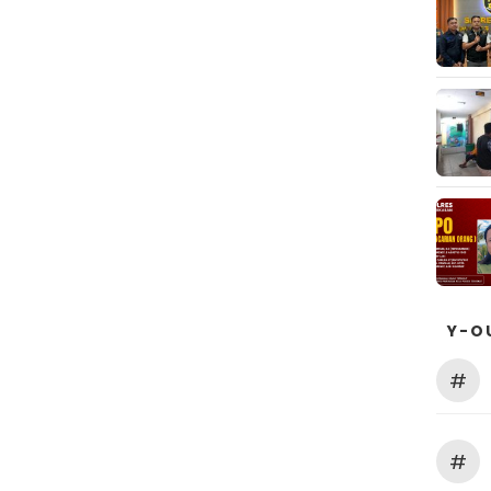
Y-O
#
#