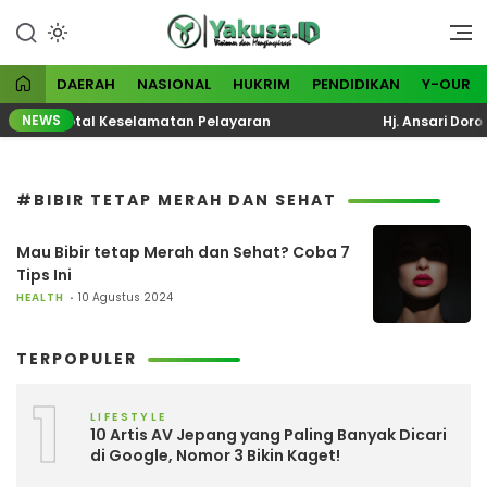
Lewati
ke
Visioner dan Menginspirasi
Yakusa
konten
DAERAH
NASIONAL
HUKRIM
PENDIDIKAN
Y-OUR
NEWS
valuasi Total Keselamatan Pelayaran
Hj. Ansari Doron
#BIBIR TETAP MERAH DAN SEHAT
Mau Bibir tetap Merah dan Sehat? Coba 7
Tips Ini
HEALTH
10 Agustus 2024
TERPOPULER
1
LIFESTYLE
10 Artis AV Jepang yang Paling Banyak Dicari
di Google, Nomor 3 Bikin Kaget!