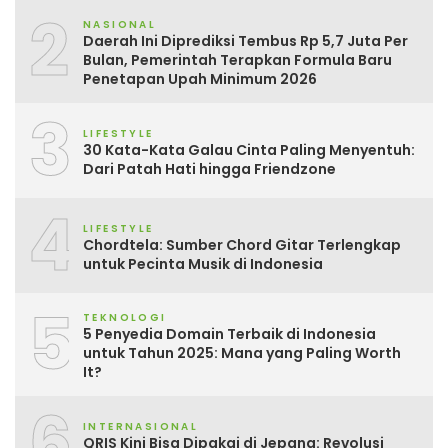
2
NASIONAL
Daerah Ini Diprediksi Tembus Rp 5,7 Juta Per
Bulan, Pemerintah Terapkan Formula Baru
Penetapan Upah Minimum 2026
3
LIFESTYLE
30 Kata-Kata Galau Cinta Paling Menyentuh:
Dari Patah Hati hingga Friendzone
4
LIFESTYLE
Chordtela: Sumber Chord Gitar Terlengkap
untuk Pecinta Musik di Indonesia
5
TEKNOLOGI
5 Penyedia Domain Terbaik di Indonesia
untuk Tahun 2025: Mana yang Paling Worth
It?
6
INTERNASIONAL
QRIS Kini Bisa Dipakai di Jepang: Revolusi