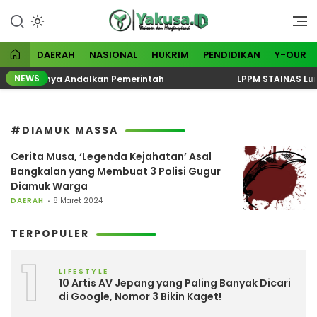
Lewati
ke
Visioner dan Menginspirasi
Yakusa
konten
DAERAH
NASIONAL
HUKRIM
PENDIDIKAN
Y-OUR
NEWS
k Bisa Hanya Andalkan Pemerintah
LPPM STAINAS Lunc
#DIAMUK MASSA
Cerita Musa, ‘Legenda Kejahatan’ Asal
Bangkalan yang Membuat 3 Polisi Gugur
Diamuk Warga
DAERAH
8 Maret 2024
TERPOPULER
1
LIFESTYLE
10 Artis AV Jepang yang Paling Banyak Dicari
di Google, Nomor 3 Bikin Kaget!