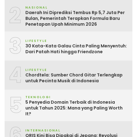
2
NASIONAL
Daerah Ini Diprediksi Tembus Rp 5,7 Juta Per
Bulan, Pemerintah Terapkan Formula Baru
Penetapan Upah Minimum 2026
3
LIFESTYLE
30 Kata-Kata Galau Cinta Paling Menyentuh:
Dari Patah Hati hingga Friendzone
4
LIFESTYLE
Chordtela: Sumber Chord Gitar Terlengkap
untuk Pecinta Musik di Indonesia
5
TEKNOLOGI
5 Penyedia Domain Terbaik di Indonesia
untuk Tahun 2025: Mana yang Paling Worth
It?
6
INTERNASIONAL
QRIS Kini Bisa Dipakai di Jepang: Revolusi