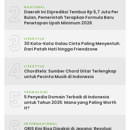
2
NASIONAL
Daerah Ini Diprediksi Tembus Rp 5,7 Juta Per
Bulan, Pemerintah Terapkan Formula Baru
Penetapan Upah Minimum 2026
3
LIFESTYLE
30 Kata-Kata Galau Cinta Paling Menyentuh:
Dari Patah Hati hingga Friendzone
4
LIFESTYLE
Chordtela: Sumber Chord Gitar Terlengkap
untuk Pecinta Musik di Indonesia
5
TEKNOLOGI
5 Penyedia Domain Terbaik di Indonesia
untuk Tahun 2025: Mana yang Paling Worth
It?
6
INTERNASIONAL
QRIS Kini Bisa Dipakai di Jepang: Revolusi