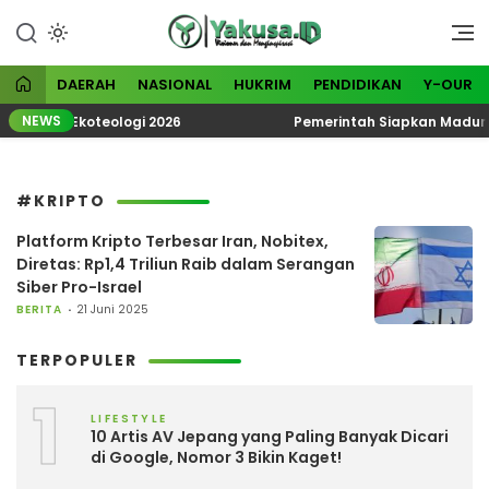
Lewati
ke
Visioner dan Menginspirasi
Yakusa
konten
DAERAH
NASIONAL
HUKRIM
PENDIDIKAN
Y-OUR
NEWS
Tematik Ekoteologi 2026
Pemerintah Siapkan Madura J
#KRIPTO
Platform Kripto Terbesar Iran, Nobitex,
Diretas: Rp1,4 Triliun Raib dalam Serangan
Siber Pro-Israel
BERITA
21 Juni 2025
TERPOPULER
1
LIFESTYLE
10 Artis AV Jepang yang Paling Banyak Dicari
di Google, Nomor 3 Bikin Kaget!