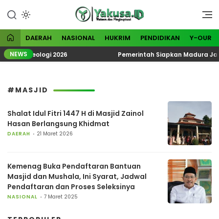
Lewati
ke
Visioner dan Menginspirasi
Yakusa
konten
DAERAH
NASIONAL
HUKRIM
PENDIDIKAN
Y-OUR
NEWS
tik Ekoteologi 2026
Pemerintah Siapkan Madura Jadi 
#MASJID
Shalat Idul Fitri 1447 H di Masjid Zainol
Hasan Berlangsung Khidmat
DAERAH
21 Maret 2026
Kemenag Buka Pendaftaran Bantuan
Masjid dan Mushala, Ini Syarat, Jadwal
Pendaftaran dan Proses Seleksinya
NASIONAL
7 Maret 2025