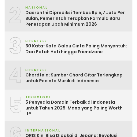
2
NASIONAL
Daerah Ini Diprediksi Tembus Rp 5,7 Juta Per
Bulan, Pemerintah Terapkan Formula Baru
Penetapan Upah Minimum 2026
3
LIFESTYLE
30 Kata-Kata Galau Cinta Paling Menyentuh:
Dari Patah Hati hingga Friendzone
4
LIFESTYLE
Chordtela: Sumber Chord Gitar Terlengkap
untuk Pecinta Musik di Indonesia
5
TEKNOLOGI
5 Penyedia Domain Terbaik di Indonesia
untuk Tahun 2025: Mana yang Paling Worth
It?
6
INTERNASIONAL
QRIS Kini Bisa Dipakai di Jepang: Revolusi