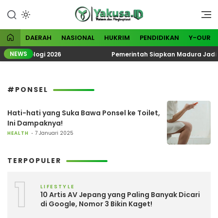
Lewati
ke
Visioner dan Menginspirasi
Yakusa
konten
DAERAH
NASIONAL
HUKRIM
PENDIDIKAN
Y-OUR
NEWS
k Ekoteologi 2026
Pemerintah Siapkan Madura Jadi Ka
#PONSEL
Hati-hati yang Suka Bawa Ponsel ke Toilet,
Ini Dampaknya!
HEALTH
7 Januari 2025
TERPOPULER
1
LIFESTYLE
10 Artis AV Jepang yang Paling Banyak Dicari
di Google, Nomor 3 Bikin Kaget!