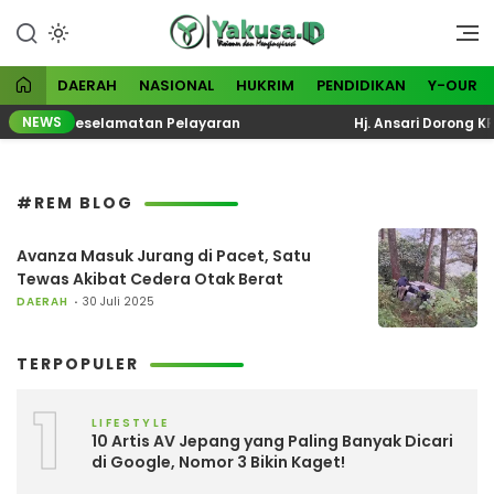
Lewati
ke
Visioner dan Menginspirasi
Yakusa
konten
DAERAH
NASIONAL
HUKRIM
PENDIDIKAN
Y-OUR
NEWS
asi Total Keselamatan Pelayaran
Hj. Ansari Dorong KP
#REM BLOG
Avanza Masuk Jurang di Pacet, Satu
Tewas Akibat Cedera Otak Berat
DAERAH
30 Juli 2025
TERPOPULER
1
LIFESTYLE
10 Artis AV Jepang yang Paling Banyak Dicari
di Google, Nomor 3 Bikin Kaget!