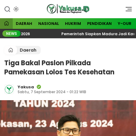
Lewati
ke
Visioner dan Menginspirasi
Yakusa
konten
DAERAH
NASIONAL
HUKRIM
PENDIDIKAN
Y-OUR
NEWS
ologi 2026
Pemerintah Siapkan Madura Jadi Kawasan I
Daerah
Tiga Bakal Paslon Pilkada
Pamekasan Lolos Tes Kesehatan
Yakusa
Sabtu, 7 September 2024 - 01:22 WIB