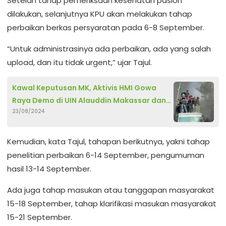
Setelah tahap pemeriksaan kesehatan paslon
dilakukan, selanjutnya KPU akan melakukan tahap
perbaikan berkas persyaratan pada 6-8 September.
“Untuk administrasinya ada perbaikan, ada yang salah
upload, dan itu tidak urgent,” ujar Tajul.
Kawal Keputusan MK, Aktivis HMI Gowa
Raya Demo di UIN Alauddin Makassar dan
23/08/2024
depan Gedung DPRD Provinsi Sulsel
Kemudian, kata Tajul, tahapan berikutnya, yakni tahap
penelitian perbaikan 6-14 September, pengumuman
hasil 13-14 September.
Ada juga tahap masukan atau tanggapan masyarakat
15-18 September, tahap klarifikasi masukan masyarakat
15-21 September.