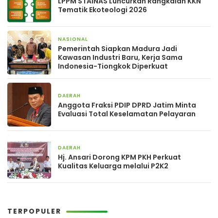
LPPM STAINAS Luncurkan Rangkaian KKN
Tematik Ekoteologi 2026
NASIONAL
3 jam yang lalu
Pemerintah Siapkan Madura Jadi
Kawasan Industri Baru, Kerja Sama
Indonesia-Tiongkok Diperkuat
DAERAH
1 hari yang lalu
Anggota Fraksi PDIP DPRD Jatim Minta
Evaluasi Total Keselamatan Pelayaran
DAERAH
2 hari yang lalu
Hj. Ansari Dorong KPM PKH Perkuat
Kualitas Keluarga melalui P2K2
TERPOPULER