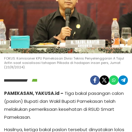
FOKUS: Komisioner KPU Pamekasan Divisi Teknis Penyelenggaran A Tajul
Arifin saat sosialisasi tahapan Pilkada di hadapan insan pers, Jumat
(23/8/2024).
PAMEKASAN, YAKUSA.id –
Tiga bakal pasangan calon
(paslon) Bupati dan Wakil Bupati Pamekasan telah
melakukan pemeriksaan kesehatan di RSUD Smart
Pamekasan.
Hasilnya, ketiga bakal paslon tersebut dinyatakan lolos