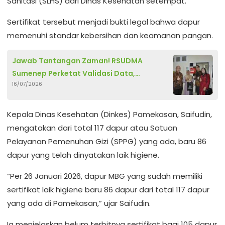
Sanitasi (SLHS) dari Dinas Kesehatan setempat.
Sertifikat tersebut menjadi bukti legal bahwa dapur
memenuhi standar kebersihan dan keamanan pangan.
Jawab Tantangan Zaman! RSUDMA
Sumenep Perketat Validasi Data,
16/07/2026
Kesalahan Medis Jadi Sorotan Utama
Kepala Dinas Kesehatan (Dinkes) Pamekasan, Saifudin,
mengatakan dari total 117 dapur atau Satuan
Pelayanan Pemenuhan Gizi (SPPG) yang ada, baru 86
dapur yang telah dinyatakan laik higiene.
“Per 26 Januari 2026, dapur MBG yang sudah memiliki
sertifikat laik higiene baru 86 dapur dari total 117 dapur
yang ada di Pamekasan,” ujar Saifudin.
Ia menjelaskan belum terbitnya sertifikat bagi 105 dapur