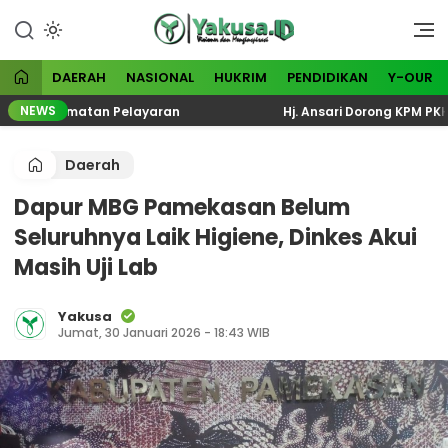
Lewati
ke
Visioner dan Menginspirasi
Yakusa
konten
DAERAH
NASIONAL
HUKRIM
PENDIDIKAN
Y-OUR
NEWS
Keselamatan Pelayaran
Hj. Ansari Dorong KPM PKH Perk
Daerah
Dapur MBG Pamekasan Belum
Seluruhnya Laik Higiene, Dinkes Akui
Masih Uji Lab
Yakusa
Jumat, 30 Januari 2026 - 18:43 WIB