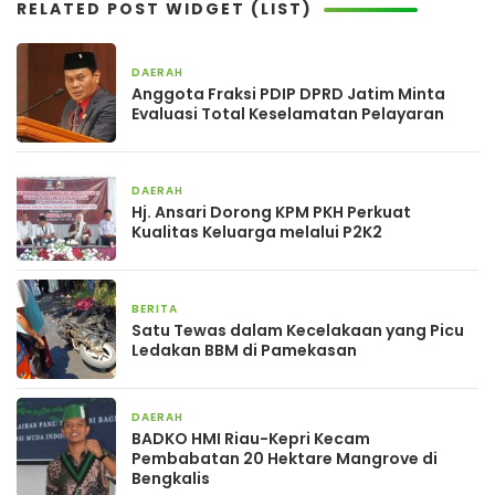
RELATED POST WIDGET (LIST)
DAERAH
1 hari yang lalu
Anggota Fraksi PDIP DPRD Jatim Minta
Evaluasi Total Keselamatan Pelayaran
DAERAH
2 hari yang lalu
Hj. Ansari Dorong KPM PKH Perkuat
Kualitas Keluarga melalui P2K2
BERITA
2 hari yang lalu
Satu Tewas dalam Kecelakaan yang Picu
Ledakan BBM di Pamekasan
DAERAH
2 hari yang lalu
BADKO HMI Riau-Kepri Kecam
Pembabatan 20 Hektare Mangrove di
Bengkalis