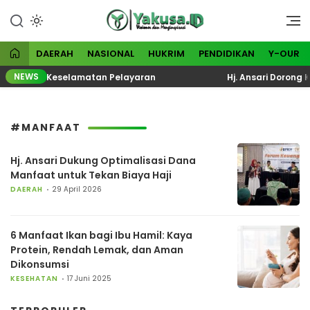
Lewati
ke
Visioner dan Menginspirasi
Yakusa
konten
DAERAH
NASIONAL
HUKRIM
PENDIDIKAN
Y-OUR
NEWS
asi Total Keselamatan Pelayaran
Hj. Ansari Dorong KP
#MANFAAT
Hj. Ansari Dukung Optimalisasi Dana
Manfaat untuk Tekan Biaya Haji
DAERAH
29 April 2026
6 Manfaat Ikan bagi Ibu Hamil: Kaya
Protein, Rendah Lemak, dan Aman
Dikonsumsi
KESEHATAN
17 Juni 2025