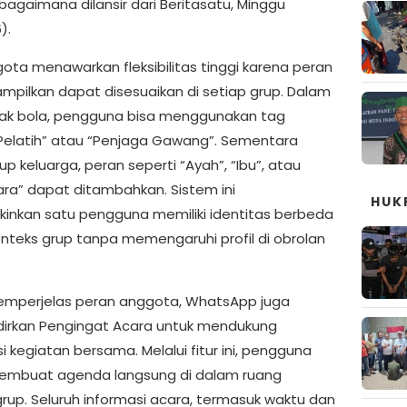
bagaimana dilansir dari Beritasatu, Minggu
).
ota menawarkan fleksibilitas tinggi karena peran
ampilkan dapat disesuaikan di setiap grup. Dalam
ak bola, pengguna bisa menggunakan tag
“Pelatih” atau “Penjaga Gawang”. Sementara
p keluarga, peran seperti “Ayah”, “Ibu”, atau
ra” dapat ditambahkan. Sistem ini
HUK
nkan satu pengguna memiliki identitas berbeda
onteks grup tanpa memengaruhi profil di obrolan
emperjelas peran anggota, WhatsApp juga
rkan Pengingat Acara untuk mendukung
i kegiatan bersama. Melalui fitur ini, pengguna
embuat agenda langsung di dalam ruang
grup. Seluruh informasi acara, termasuk waktu dan