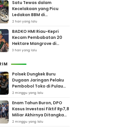
Satu Tewas dalam
Kecelakaan yang Picu
Ledakan BBM di
Pamekasan
2 hari yang lalu
BADKO HMI Riau-Kepri
Kecam Pembabatan 20
Hektare Mangrove di
Bengkalis
3 hari yang lalu
RIM
Polsek Dungkek Buru
Dugaan Jaringan Pelaku
Pembobol Toko di Pulau
Gili Iyang
2 minggu yang lalu
Enam Tahun Buron, DPO
Kasus Investasi Fiktif Rp7,8
Miliar Akhirnya Ditangkap
Polres Pamekasan
2 minggu yang lalu