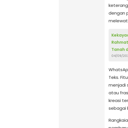
keterang
dengan p
melewatk
Kekaya
Rahmat B
Tanah 
04/09/20
WhatsApp
Teks. Fi
menjadi 
atau fras
kreasi t
sebagai b
Rangkaian
pembaru