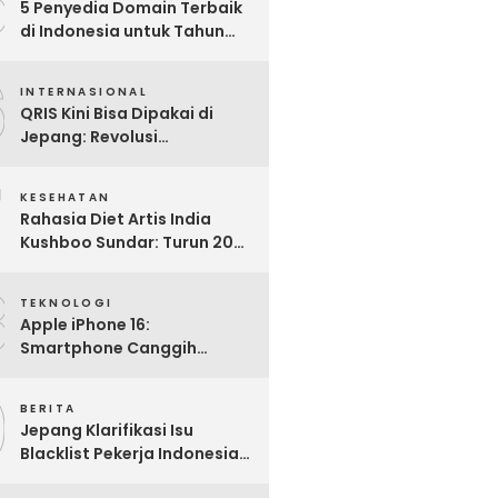
5
5 Penyedia Domain Terbaik
di Indonesia untuk Tahun
2025: Mana yang Paling
6
Worth It?
INTERNASIONAL
QRIS Kini Bisa Dipakai di
Jepang: Revolusi
Pembayaran Digital RI
7
Mendunia
KESEHATAN
Rahasia Diet Artis India
Kushboo Sundar: Turun 20
Kg dan Tampil Awet Muda di
8
Usia 50-an
TEKNOLOGI
Apple iPhone 16:
Smartphone Canggih
dengan Performa Super di
9
2024
BERITA
Jepang Klarifikasi Isu
Blacklist Pekerja Indonesia,
Apa Fakta Sebenarnya?