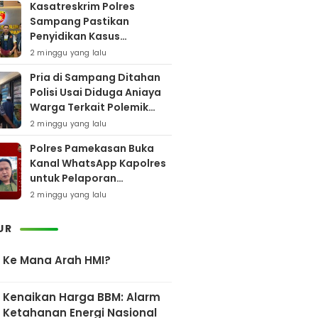
Kasatreskrim Polres
Sampang Pastikan
Penyidikan Kasus
Rudapaksa Anak Berjalan
2 minggu yang lalu
Sesuai Fakta Hukum
Pria di Sampang Ditahan
Polisi Usai Diduga Aniaya
Warga Terkait Polemik
Bansos
2 minggu yang lalu
Polres Pamekasan Buka
Kanal WhatsApp Kapolres
untuk Pelaporan
Keberadaan DPO AEF
2 minggu yang lalu
UR
Ke Mana Arah HMI?
Kenaikan Harga BBM: Alarm
Ketahanan Energi Nasional