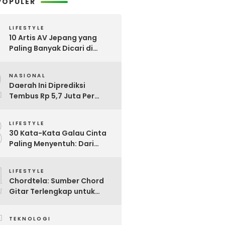
POPULER
LIFESTYLE
10 Artis AV Jepang yang
Paling Banyak Dicari di
Google, Nomor 3 Bikin
2
Kaget!
NASIONAL
Daerah Ini Diprediksi
Tembus Rp 5,7 Juta Per
Bulan, Pemerintah Terapkan
3
Formula Baru Penetapan
LIFESTYLE
Upah Minimum 2026
30 Kata-Kata Galau Cinta
Paling Menyentuh: Dari
Patah Hati hingga
4
Friendzone
LIFESTYLE
Chordtela: Sumber Chord
Gitar Terlengkap untuk
Pecinta Musik di Indonesia
TEKNOLOGI