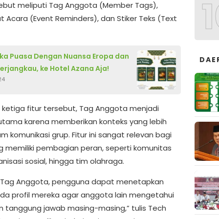
1
rsebut meliputi Tag Anggota (Member Tags),
t Acara (Event Reminders), dan Stiker Teks (Text
uka Puasa Dengan Nuansa Eropa dan
DAE
erjangkau, ke Hotel Azana Aja!
24
a ketiga fitur tersebut, Tag Anggota menjadi
utama karena memberikan konteks yang lebih
m komunikasi grup. Fitur ini sangat relevan bagi
g memiliki pembagian peran, seperti komunitas
anisasi sosial, hingga tim olahraga.
 Tag Anggota, pengguna dapat menetapkan
da profil mereka agar anggota lain mengetahui
an tanggung jawab masing-masing,” tulis Tech