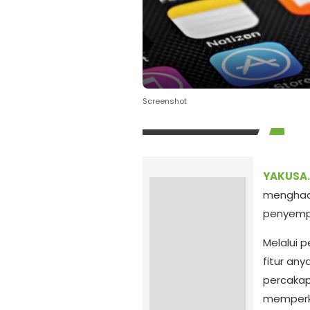
Screenshot
YAKUSA.
menghadi
penyemp
Melalui 
fitur an
percakap
memperka