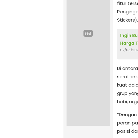
fitur te
Penginga
Stickers).
Ingin B
Harga T
07/03/20
Di antar
sorotan 
kuat dala
grup yan
hobi, org
“Dengan
peran pa
posisi d