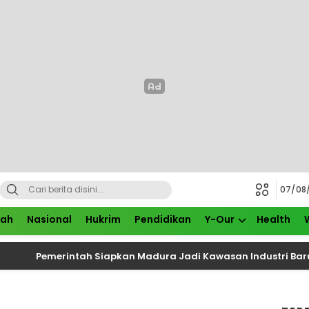
07/08
rah
Nasional
Hukrim
Pendidikan
Y-Our
Health
Pemerintah Siapkan Madura Jadi Kawasan Industri Baru, Kerja