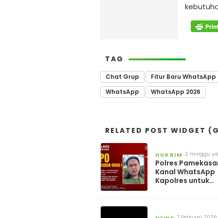
kebutuha
TAG
Chat Grup
Fitur Baru WhatsApp
WhatsApp
WhatsApp 2026
RELATED POST WIDGET (G
2 minggu ya
HUKRIM
Polres Pamekasa
Kanal WhatsApp
Kapolres untuk
Pelaporan Keber
DPO AEF
7 Februari 2026