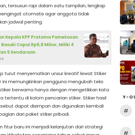
an, tersusun rapi dalam satu tampilan, lengkap
engingat otomatis agar anggota tidak
an jadwal penting.
an Kepala KPP Pratama Pamekasan
asuki Capai Rp6,8 Miliar, Miliki 4
dan 5 Kendaraan
24
 turut menyematkan unsur kreatif lewat Stiker
tur ini memungkinkan pengguna mengubah teks
stiker berwarna hanya dengan mengetikkan kata
Y-O
a tertentu di kolom pencarian stiker. Stiker hasil
ersebut dapat disimpan dan digunakan kembali
#
agian dari paket stiker pribadi.
 fitur baru ini menjadi kelanjutan dari strategi
#
an WhatsApp sepanjang tahun sebelumnya.