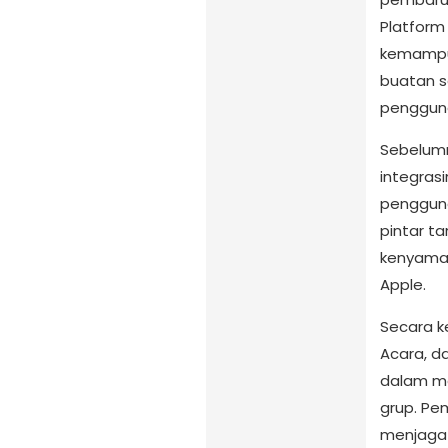
Platform
kemampua
buatan s
penggun
Sebelumn
integras
pengguna
pintar t
kenyama
Apple.
Secara k
Acara, d
dalam men
grup. Pe
menjaga 