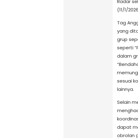
Radar se
(11/1/2026
Tag Angg
yang dit
grup sep
seperti 
dalam gru
“Bendaha
memungki
sesuai k
lainnya.
Selain m
menghadi
koordinas
dapat m
obrolan 