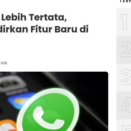
TER
1
 Lebih Tertata,
rkan Fitur Baru di
5 WIB