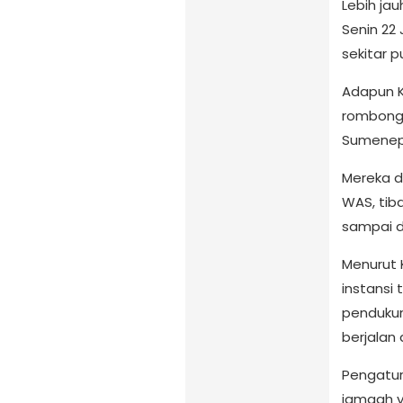
Lebih ja
Senin 22
sekitar p
Adapun K
rombonga
Sumenep
Mereka d
WAS, tiba
sampai d
Menurut 
instansi 
penduku
berjalan
Pengatura
jamaah y