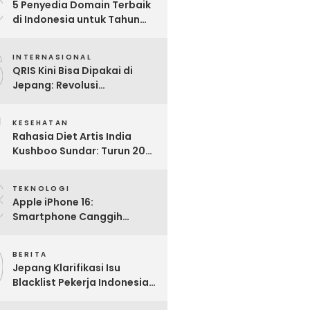
5
5 Penyedia Domain Terbaik
di Indonesia untuk Tahun
2025: Mana yang Paling
6
Worth It?
INTERNASIONAL
QRIS Kini Bisa Dipakai di
Jepang: Revolusi
Pembayaran Digital RI
7
Mendunia
KESEHATAN
Rahasia Diet Artis India
Kushboo Sundar: Turun 20
Kg dan Tampil Awet Muda di
8
Usia 50-an
TEKNOLOGI
Apple iPhone 16:
Smartphone Canggih
dengan Performa Super di
9
2024
BERITA
Jepang Klarifikasi Isu
Blacklist Pekerja Indonesia,
Apa Fakta Sebenarnya?