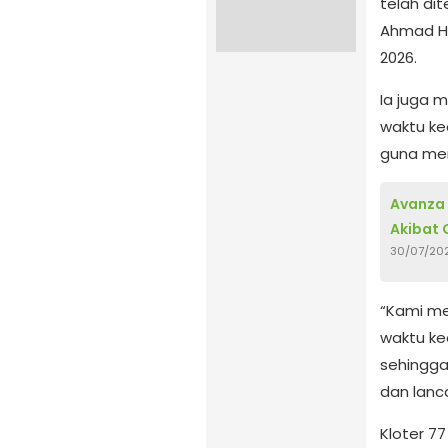
telah dit
Ahmad Ha
2026.
Ia juga 
waktu ke
guna men
Avanza 
Akibat 
30/07/20
“Kami m
waktu ke
sehingga
dan lanc
Kloter 