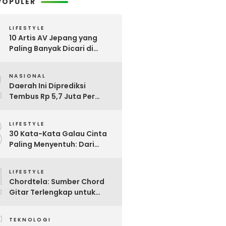
POPULER
LIFESTYLE
10 Artis AV Jepang yang
Paling Banyak Dicari di
Google, Nomor 3 Bikin
2
Kaget!
NASIONAL
Daerah Ini Diprediksi
Tembus Rp 5,7 Juta Per
Bulan, Pemerintah Terapkan
3
Formula Baru Penetapan
LIFESTYLE
Upah Minimum 2026
30 Kata-Kata Galau Cinta
Paling Menyentuh: Dari
Patah Hati hingga
4
Friendzone
LIFESTYLE
Chordtela: Sumber Chord
Gitar Terlengkap untuk
Pecinta Musik di Indonesia
TEKNOLOGI