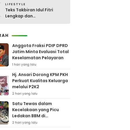
0
LIFESTYLE
Teks Takbiran Idul Fitri
Lengkap dan
Terjemahannya
RAH
Anggota Fraksi PDIP DPRD
Jatim Minta Evaluasi Total
Keselamatan Pelayaran
1 hari yang lalu
Hj. Ansari Dorong KPM PKH
Perkuat Kualitas Keluarga
melalui P2K2
2 hari yang lalu
Satu Tewas dalam
Kecelakaan yang Picu
Ledakan BBM di
Pamekasan
2 hari yang lalu