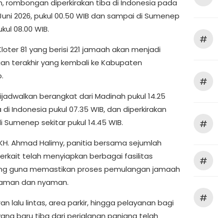
uh, rombongan diperkirakan tiba di Indonesia pada
 Juni 2026, pukul 00.50 WIB dan sampai di Sumenep
ukul 08.00 WIB.
#
loter 81 yang berisi 221 jamaah akan menjadi
n terakhir yang kembali ke Kabupaten
.
#
ijadwalkan berangkat dari Madinah pukul 14.25
 di Indonesia pukul 07.35 WIB, dan diperkirakan
i Sumenep sekitar pukul 14.45 WIB.
#
KH. Ahmad Halimy, panitia bersama sejumlah
terkait telah menyiapkan berbagai fasilitas
#
ng guna memastikan proses pemulangan jamaah
 aman dan nyaman.
#
n lalu lintas, area parkir, hingga pelayanan bagi
ang baru tiba dari perjalanan panjang telah