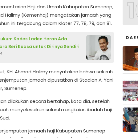
1
ementerian Haji dan Umrah Kabupaten Sumenep,
ad Halimy (Kemenhaj) mengatakan jamaah yang
hun ini tergabung dalam Kloter 77, 78, 79, dan 81.
DAE
Hukum Kades Laden Heran Ada
ra Beri Kuasa untuk Dirinya Sendiri
24
njut, KH. Ahmad Halimy menyatakan bahwa seluruh
enjemputan jamaah dipusatkan di Stadion A. Yani
r, Sumenep.
an dilakukan secara bertahap, kata dia, setelah
aah menyelesaikan seluruh rangkaian ibadah haji
Suci.
penjemputan jamaah haji Kabupaten Sumenep