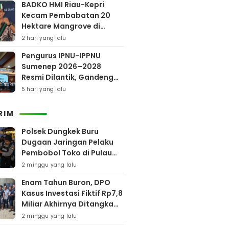
BADKO HMI Riau-Kepri
Kecam Pembabatan 20
Hektare Mangrove di
Bengkalis
2 hari yang lalu
Pengurus IPNU-IPPNU
Sumenep 2026–2028
Resmi Dilantik, Gandeng
Kampus Lewat Program
5 hari yang lalu
Beasiswa
RIM
Polsek Dungkek Buru
Dugaan Jaringan Pelaku
Pembobol Toko di Pulau
Gili Iyang
2 minggu yang lalu
Enam Tahun Buron, DPO
Kasus Investasi Fiktif Rp7,8
Miliar Akhirnya Ditangkap
Polres Pamekasan
2 minggu yang lalu