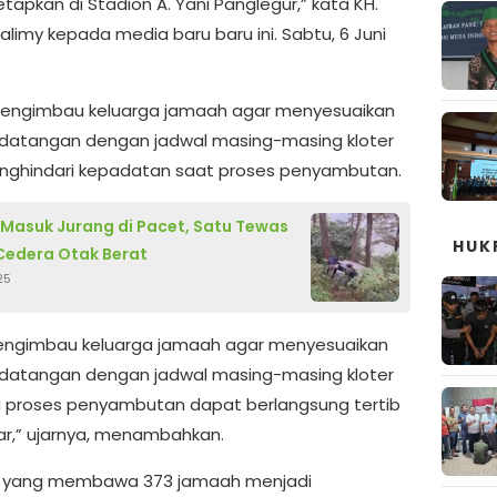
etapkan di Stadion A. Yani Panglegur,” kata KH.
limy kepada media baru baru ini. Sabtu, 6 Juni
mengimbau keluarga jamaah agar menyesuaikan
datangan dengan jadwal masing-masing kloter
ghindari kepadatan saat proses penyambutan.
Masuk Jurang di Pacet, Satu Tewas
HUK
Cedera Otak Berat
25
engimbau keluarga jamaah agar menyesuaikan
datangan dengan jadwal masing-masing kloter
 proses penyambutan dapat berlangsung tertib
ar,” ujarnya, menambahkan.
77 yang membawa 373 jamaah menjadi