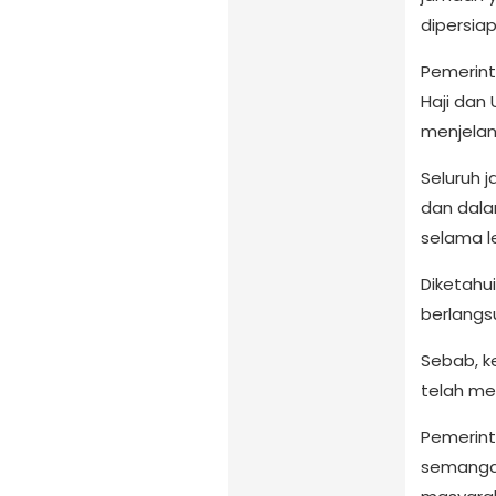
dipersiap
Pemerin
Haji dan
menjelan
Seluruh 
dan dala
selama le
Diketahui
berlangs
Sebab, k
telah me
Pemerin
semangat