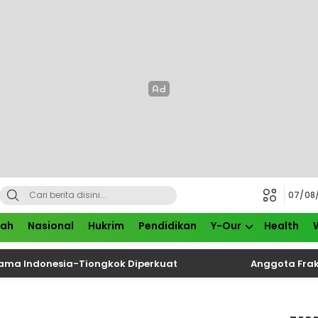
07/08
rah
Nasional
Hukrim
Pendidikan
Y-Our
Health
donesia-Tiongkok Diperkuat
Anggota Fraksi PDIP 