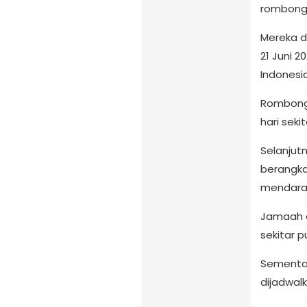
rombonga
Mereka d
21 Juni 2
Indonesia
Rombonga
hari seki
Selanjut
berangka
mendarat 
Jamaah d
sekitar p
Sementar
dijadwal