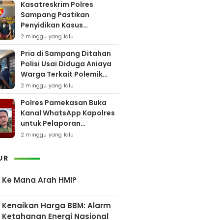
Kasatreskrim Polres
Sampang Pastikan
Penyidikan Kasus
Rudapaksa Anak Berjalan
2 minggu yang lalu
Sesuai Fakta Hukum
Pria di Sampang Ditahan
Polisi Usai Diduga Aniaya
Warga Terkait Polemik
Bansos
2 minggu yang lalu
Polres Pamekasan Buka
Kanal WhatsApp Kapolres
untuk Pelaporan
Keberadaan DPO AEF
2 minggu yang lalu
UR
Ke Mana Arah HMI?
Kenaikan Harga BBM: Alarm
Ketahanan Energi Nasional