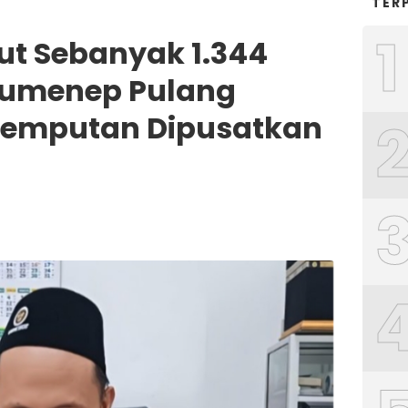
TER
1
t Sebanyak 1.344
Sumenep Pulang
njemputan Dipusatkan