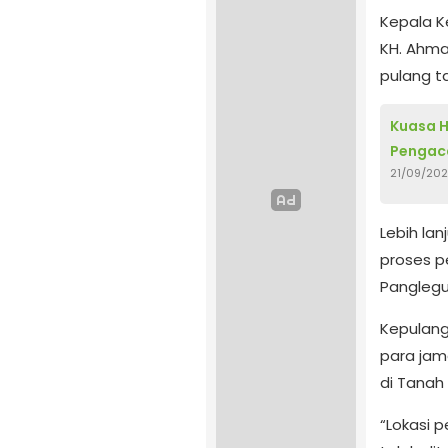
Kepala K
KH. Ahm
pulang ta
Kuasa 
Pengaca
21/09/20
Lebih la
proses p
Panglegu
Kepulang
para jam
di Tanah 
“Lokasi 