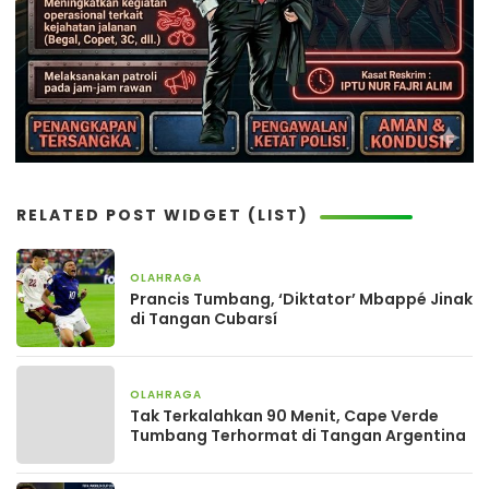
RELATED POST WIDGET (LIST)
OLAHRAGA
4 minggu yang lalu
Prancis Tumbang, ‘Diktator’ Mbappé Jinak
di Tangan Cubarsí
OLAHRAGA
1 bulan yang lalu
Tak Terkalahkan 90 Menit, Cape Verde
Tumbang Terhormat di Tangan Argentina