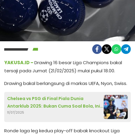
YAKUSA.ID –
Drawing 16 besar Liga Champions bakal
tersaji pada Jumat (21/02/2025) mulai pukul 18.00.
Drawing bakal berlangsung di markas UEFA, Nyon, Swiss.
Chelsea vs PSG di Final Piala Dunia
Antarklub 2025: Bukan Cuma Soal Bola, Ini
11/07/2025
Tentang Luka Lama, Harapan Baru, dan
Sedikit Drama
Ronde laga leg kedua play-off babak knockout Liga