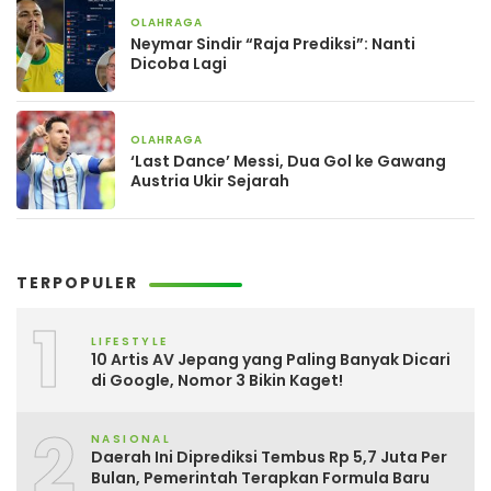
OLAHRAGA
1 bulan yang lalu
Neymar Sindir “Raja Prediksi”: Nanti
Dicoba Lagi
OLAHRAGA
2 bulan yang lalu
‘Last Dance’ Messi, Dua Gol ke Gawang
Austria Ukir Sejarah
TERPOPULER
1
LIFESTYLE
10 Artis AV Jepang yang Paling Banyak Dicari
di Google, Nomor 3 Bikin Kaget!
2
NASIONAL
Daerah Ini Diprediksi Tembus Rp 5,7 Juta Per
Bulan, Pemerintah Terapkan Formula Baru