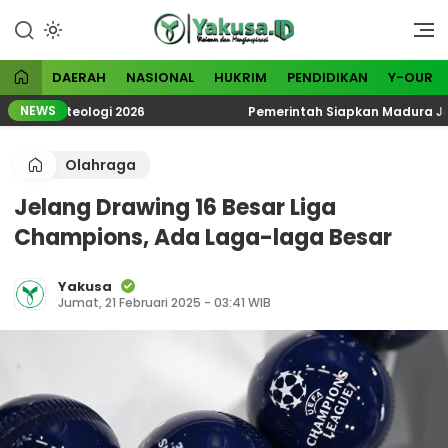
Lewati
ke
Visioner dan Menginspirasi
Yakusa
konten
DAERAH
NASIONAL
HUKRIM
PENDIDIKAN
Y-OUR
NEWS
 Ekoteologi 2026
Pemerintah Siapkan Madura Jadi Ka
Olahraga
Jelang Drawing 16 Besar Liga
Champions, Ada Laga-laga Besar
Yakusa
Jumat, 21 Februari 2025 - 03:41 WIB