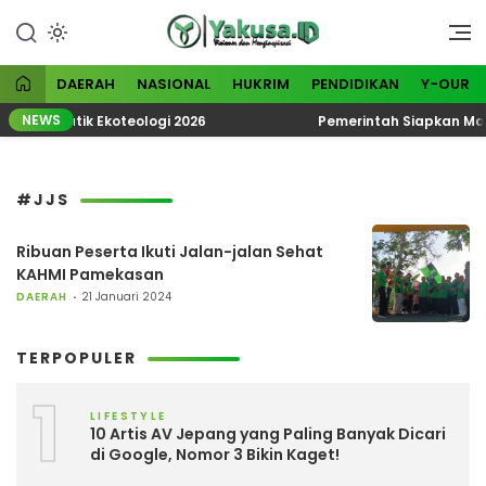
Lewati
ke
Visioner dan Menginspirasi
Yakusa
konten
DAERAH
NASIONAL
HUKRIM
PENDIDIKAN
Y-OUR
NEWS
KN Tematik Ekoteologi 2026
Pemerintah Siapkan Madur
#JJS
Ribuan Peserta Ikuti Jalan-jalan Sehat
KAHMI Pamekasan
DAERAH
21 Januari 2024
TERPOPULER
1
LIFESTYLE
10 Artis AV Jepang yang Paling Banyak Dicari
di Google, Nomor 3 Bikin Kaget!