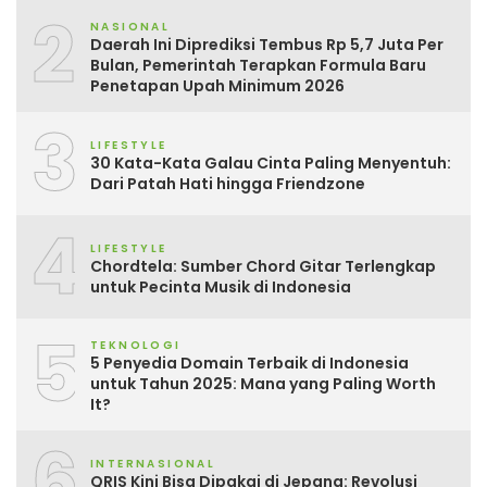
2
NASIONAL
Daerah Ini Diprediksi Tembus Rp 5,7 Juta Per
Bulan, Pemerintah Terapkan Formula Baru
Penetapan Upah Minimum 2026
3
LIFESTYLE
30 Kata-Kata Galau Cinta Paling Menyentuh:
Dari Patah Hati hingga Friendzone
4
LIFESTYLE
Chordtela: Sumber Chord Gitar Terlengkap
untuk Pecinta Musik di Indonesia
5
TEKNOLOGI
5 Penyedia Domain Terbaik di Indonesia
untuk Tahun 2025: Mana yang Paling Worth
It?
6
INTERNASIONAL
QRIS Kini Bisa Dipakai di Jepang: Revolusi