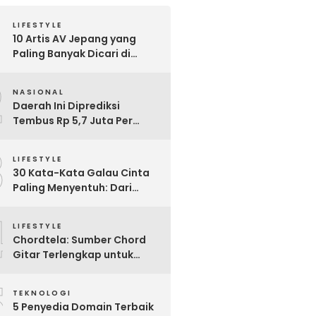
LIFESTYLE
10 Artis AV Jepang yang
Paling Banyak Dicari di
Google, Nomor 3 Bikin
2
Kaget!
NASIONAL
Daerah Ini Diprediksi
Tembus Rp 5,7 Juta Per
Bulan, Pemerintah Terapkan
3
Formula Baru Penetapan
LIFESTYLE
Upah Minimum 2026
30 Kata-Kata Galau Cinta
Paling Menyentuh: Dari
Patah Hati hingga
4
Friendzone
LIFESTYLE
Chordtela: Sumber Chord
Gitar Terlengkap untuk
Pecinta Musik di Indonesia
5
TEKNOLOGI
5 Penyedia Domain Terbaik