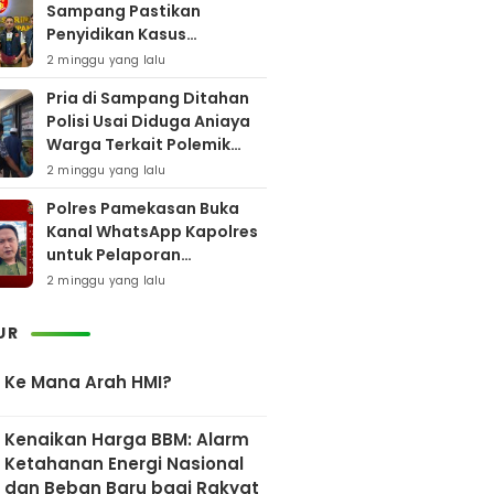
Sampang Pastikan
Penyidikan Kasus
Rudapaksa Anak Berjalan
2 minggu yang lalu
Sesuai Fakta Hukum
Pria di Sampang Ditahan
Polisi Usai Diduga Aniaya
Warga Terkait Polemik
Bansos
2 minggu yang lalu
Polres Pamekasan Buka
Kanal WhatsApp Kapolres
untuk Pelaporan
Keberadaan DPO AEF
2 minggu yang lalu
UR
Ke Mana Arah HMI?
Kenaikan Harga BBM: Alarm
Ketahanan Energi Nasional
dan Beban Baru bagi Rakyat