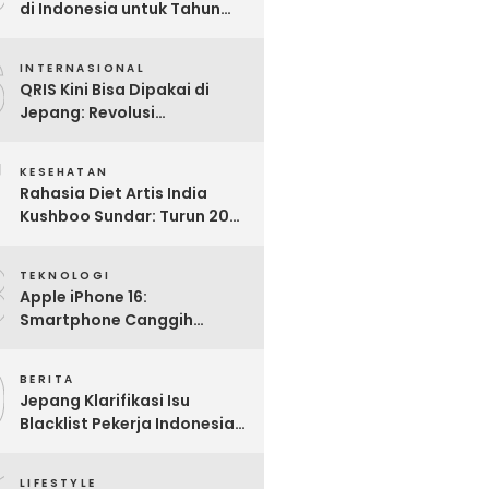
di Indonesia untuk Tahun
2025: Mana yang Paling
6
Worth It?
INTERNASIONAL
QRIS Kini Bisa Dipakai di
Jepang: Revolusi
Pembayaran Digital RI
7
Mendunia
KESEHATAN
Rahasia Diet Artis India
Kushboo Sundar: Turun 20
Kg dan Tampil Awet Muda di
8
Usia 50-an
TEKNOLOGI
Apple iPhone 16:
Smartphone Canggih
dengan Performa Super di
9
2024
BERITA
Jepang Klarifikasi Isu
Blacklist Pekerja Indonesia,
Apa Fakta Sebenarnya?
LIFESTYLE