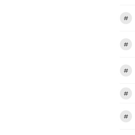
#
#
#
#
#