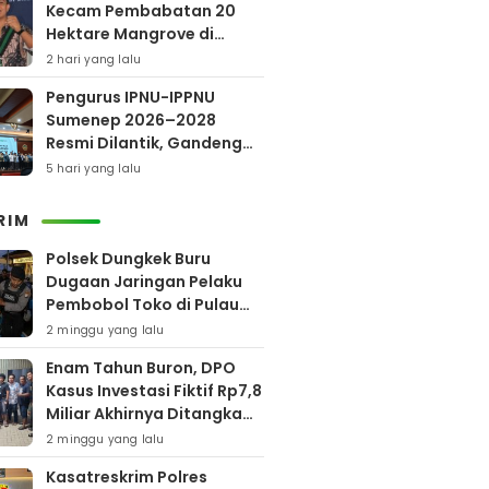
Kecam Pembabatan 20
Hektare Mangrove di
Bengkalis
2 hari yang lalu
Pengurus IPNU-IPPNU
Sumenep 2026–2028
Resmi Dilantik, Gandeng
Kampus Lewat Program
5 hari yang lalu
Beasiswa
RIM
Polsek Dungkek Buru
Dugaan Jaringan Pelaku
Pembobol Toko di Pulau
Gili Iyang
2 minggu yang lalu
Enam Tahun Buron, DPO
Kasus Investasi Fiktif Rp7,8
Miliar Akhirnya Ditangkap
Polres Pamekasan
2 minggu yang lalu
Kasatreskrim Polres