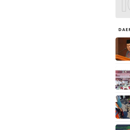
1
DAE