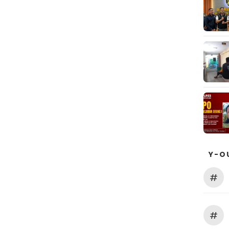
Y-O
#
#