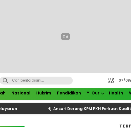
07/08
rah
Nasional
Hukrim
Pendidikan
Y-Our
Health
aran
Hj. Ansari Dorong KPM PKH Perkuat Kualitas 
TER