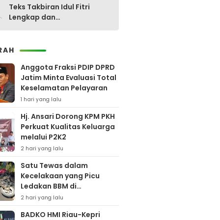
0
Teks Takbiran Idul Fitri
Lengkap dan
Terjemahannya
RAH
Anggota Fraksi PDIP DPRD
Jatim Minta Evaluasi Total
Keselamatan Pelayaran
1 hari yang lalu
Hj. Ansari Dorong KPM PKH
Perkuat Kualitas Keluarga
melalui P2K2
2 hari yang lalu
Satu Tewas dalam
Kecelakaan yang Picu
Ledakan BBM di
Pamekasan
2 hari yang lalu
BADKO HMI Riau-Kepri