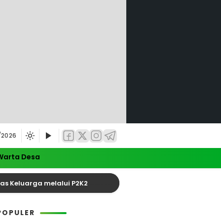
/2026
Warta Desa
Keluarga melalui P2K2
Satu Tewas dalam Kecelaka
POPULER