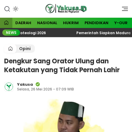
Lewati
ke
Visioner dan Menginspirasi
Yakusa
konten
DAERAH
NASIONAL
HUKRIM
PENDIDIKAN
Y-OUR
NEWS
ik Ekoteologi 2026
Pemerintah Siapkan Madura Jadi K
Opini
Dengkur Sang Orator Ulung dan
Ketakutan yang Tidak Pernah Lahir
Yakusa
Selasa, 26 Mei 2026 - 07:09 WIB