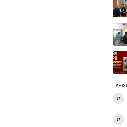
Y-O
#
#