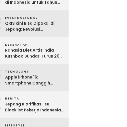
di Indonesia untuk Tahun
2025: Mana yang Paling
6
Worth It?
INTERNASIONAL
QRIS Kini Bisa Dipakai di
Jepang: Revolusi
Pembayaran Digital RI
7
Mendunia
KESEHATAN
Rahasia Diet Artis India
Kushboo Sundar: Turun 20
Kg dan Tampil Awet Muda di
8
Usia 50-an
TEKNOLOGI
Apple iPhone 16:
Smartphone Canggih
dengan Performa Super di
9
2024
BERITA
Jepang Klarifikasi Isu
Blacklist Pekerja Indonesia,
Apa Fakta Sebenarnya?
LIFESTYLE