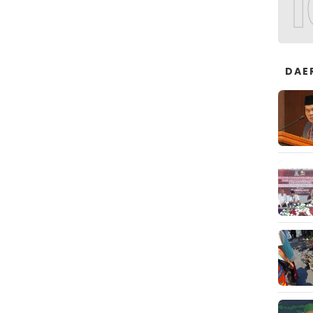
1
DAE