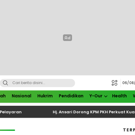
06/08
rah
Nasional
Hukrim
Pendidikan
Y-Our
Health
ayaran
Hj. Ansari Dorong KPM PKH Perkuat Kualitas
TER