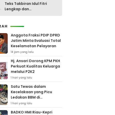
0
Teks Takbiran Idul Fitri
Lengkap dan
Terjemahannya
RAH
Anggota Fraksi PDIP DPRD
Jatim Minta Evaluasi Total
Keselamatan Pelayaran
14 jam yang lalu
Hj. Ansari Dorong KPM PKH
Perkuat Kualitas Keluarga
melalui P2K2
1 hari yang lalu
Satu Tewas dalam
Kecelakaan yang Picu
Ledakan BBM di
Pamekasan
1 hari yang lalu
BADKO HMI Riau-Kepri