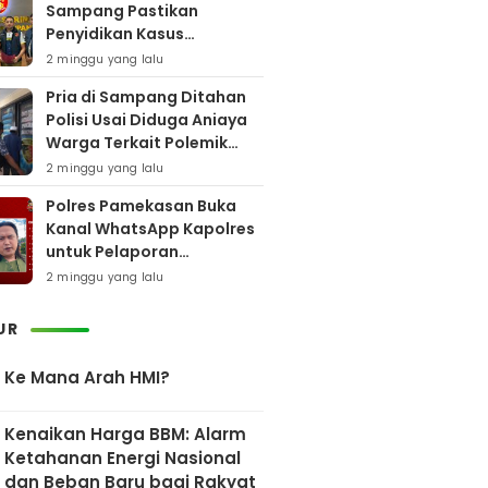
Sampang Pastikan
Penyidikan Kasus
Rudapaksa Anak Berjalan
2 minggu yang lalu
Sesuai Fakta Hukum
Pria di Sampang Ditahan
Polisi Usai Diduga Aniaya
Warga Terkait Polemik
Bansos
2 minggu yang lalu
Polres Pamekasan Buka
Kanal WhatsApp Kapolres
untuk Pelaporan
Keberadaan DPO AEF
2 minggu yang lalu
UR
Ke Mana Arah HMI?
Kenaikan Harga BBM: Alarm
Ketahanan Energi Nasional
dan Beban Baru bagi Rakyat