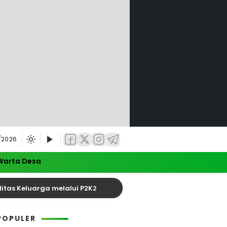
/2026
Warta Desa
 Keluarga melalui P2K2
Satu Tewas dalam Kecela
POPULER