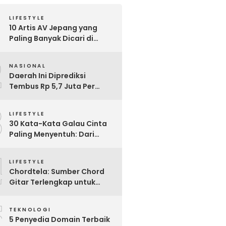
LIFESTYLE
10 Artis AV Jepang yang
Paling Banyak Dicari di
Google, Nomor 3 Bikin
2
Kaget!
NASIONAL
Daerah Ini Diprediksi
Tembus Rp 5,7 Juta Per
Bulan, Pemerintah Terapkan
3
Formula Baru Penetapan
LIFESTYLE
Upah Minimum 2026
30 Kata-Kata Galau Cinta
Paling Menyentuh: Dari
Patah Hati hingga
4
Friendzone
LIFESTYLE
Chordtela: Sumber Chord
Gitar Terlengkap untuk
Pecinta Musik di Indonesia
5
TEKNOLOGI
5 Penyedia Domain Terbaik