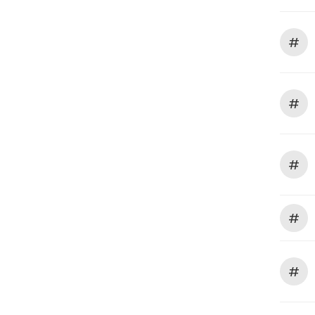
#
#
#
#
#