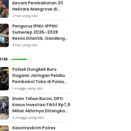
Kecam Pembabatan 20
Hektare Mangrove di
Bengkalis
2 hari yang lalu
Pengurus IPNU-IPPNU
Sumenep 2026–2028
Resmi Dilantik, Gandeng
Kampus Lewat Program
4 hari yang lalu
Beasiswa
RIM
Polsek Dungkek Buru
Dugaan Jaringan Pelaku
Pembobol Toko di Pulau
Gili Iyang
1 minggu yang lalu
Enam Tahun Buron, DPO
Kasus Investasi Fiktif Rp7,8
Miliar Akhirnya Ditangkap
Polres Pamekasan
2 minggu yang lalu
Kasatreskrim Polres