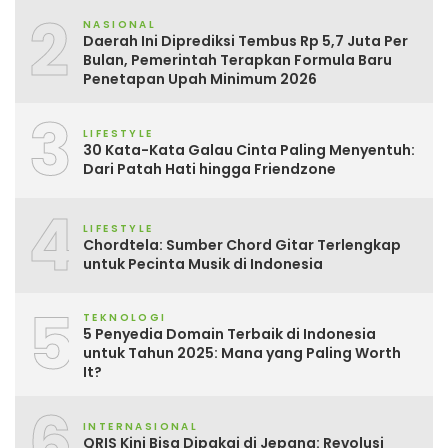
2
NASIONAL
Daerah Ini Diprediksi Tembus Rp 5,7 Juta Per
Bulan, Pemerintah Terapkan Formula Baru
Penetapan Upah Minimum 2026
3
LIFESTYLE
30 Kata-Kata Galau Cinta Paling Menyentuh:
Dari Patah Hati hingga Friendzone
4
LIFESTYLE
Chordtela: Sumber Chord Gitar Terlengkap
untuk Pecinta Musik di Indonesia
5
TEKNOLOGI
5 Penyedia Domain Terbaik di Indonesia
untuk Tahun 2025: Mana yang Paling Worth
It?
6
INTERNASIONAL
QRIS Kini Bisa Dipakai di Jepang: Revolusi