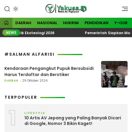
Lewati
ke
Visioner dan Menginspirasi
Yakusa
konten
DAERAH
NASIONAL
HUKRIM
PENDIDIKAN
Y-OUR
NEWS
N Tematik Ekoteologi 2026
Pemerintah Siapkan Madur
#SALMAN ALFARISI
Kendaraan Pengangkut Pupuk Bersubsidi
Harus Terdaftar dan Berstiker
DAERAH
29 Oktober 2024
TERPOPULER
1
LIFESTYLE
10 Artis AV Jepang yang Paling Banyak Dicari
di Google, Nomor 3 Bikin Kaget!