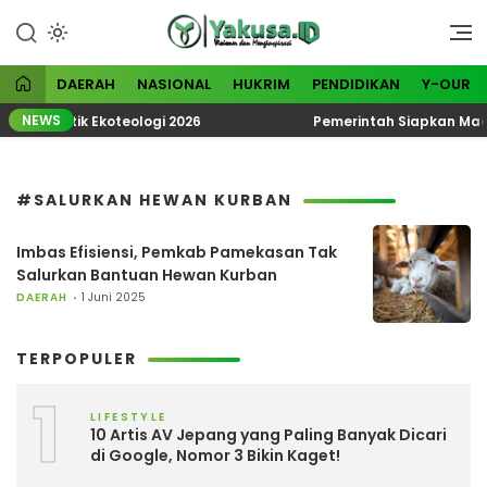
Lewati
ke
Visioner dan Menginspirasi
Yakusa
konten
DAERAH
NASIONAL
HUKRIM
PENDIDIKAN
Y-OUR
NEWS
N Tematik Ekoteologi 2026
Pemerintah Siapkan Madur
#SALURKAN HEWAN KURBAN
Imbas Efisiensi, Pemkab Pamekasan Tak
Salurkan Bantuan Hewan Kurban
DAERAH
1 Juni 2025
TERPOPULER
1
LIFESTYLE
10 Artis AV Jepang yang Paling Banyak Dicari
di Google, Nomor 3 Bikin Kaget!