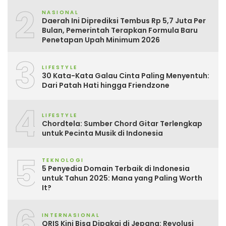
2
NASIONAL
Daerah Ini Diprediksi Tembus Rp 5,7 Juta Per
Bulan, Pemerintah Terapkan Formula Baru
Penetapan Upah Minimum 2026
3
LIFESTYLE
30 Kata-Kata Galau Cinta Paling Menyentuh:
Dari Patah Hati hingga Friendzone
4
LIFESTYLE
Chordtela: Sumber Chord Gitar Terlengkap
untuk Pecinta Musik di Indonesia
5
TEKNOLOGI
5 Penyedia Domain Terbaik di Indonesia
untuk Tahun 2025: Mana yang Paling Worth
It?
6
INTERNASIONAL
QRIS Kini Bisa Dipakai di Jepang: Revolusi