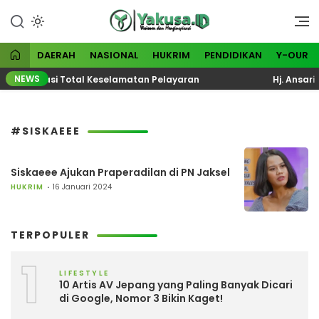
Lewati
ke
Visioner dan Menginspirasi
Yakusa
konten
DAERAH
NASIONAL
HUKRIM
PENDIDIKAN
Y-OUR
NEWS
ta Evaluasi Total Keselamatan Pelayaran
Hj. Ansari 
#SISKAEEE
Siskaeee Ajukan Praperadilan di PN Jaksel
HUKRIM
16 Januari 2024
TERPOPULER
1
LIFESTYLE
10 Artis AV Jepang yang Paling Banyak Dicari
di Google, Nomor 3 Bikin Kaget!