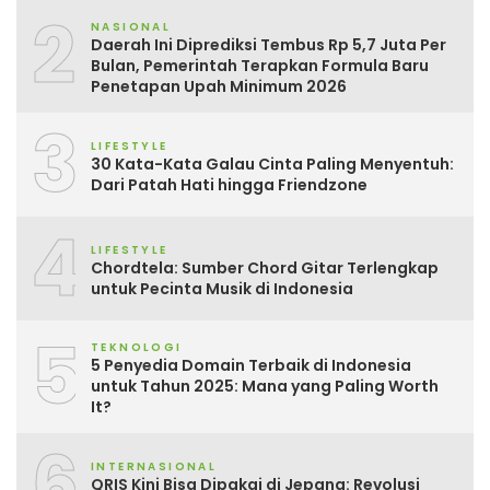
2
NASIONAL
Daerah Ini Diprediksi Tembus Rp 5,7 Juta Per
Bulan, Pemerintah Terapkan Formula Baru
Penetapan Upah Minimum 2026
3
LIFESTYLE
30 Kata-Kata Galau Cinta Paling Menyentuh:
Dari Patah Hati hingga Friendzone
4
LIFESTYLE
Chordtela: Sumber Chord Gitar Terlengkap
untuk Pecinta Musik di Indonesia
5
TEKNOLOGI
5 Penyedia Domain Terbaik di Indonesia
untuk Tahun 2025: Mana yang Paling Worth
It?
6
INTERNASIONAL
QRIS Kini Bisa Dipakai di Jepang: Revolusi