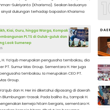
1
rahman-Sukriyanto (Kharisma). Seakan keduanya
sinyal dukungan terhadap bapaslon Kharisma
.
DAE
kh, Kiai, Guru, hingga Warga, Kompak
embangunan PLTS di Guluk-guluk dan
ng Laok Sumenep
25
i, H. Ya’qub merupakan pengusaha tembakau, dia
er PT. Sumur Mas Group. Sementara H. Her juga
pengusaha tembakau. Ia merupakan CEO PT.
Mas Group.
 Ya’qub dan H. Her ini diketahui dipasang di daerah
n Blumbungan-trasak. Pada baliho itu, tampak H.
engenakan kemeja hitam bergaris, sementara H.