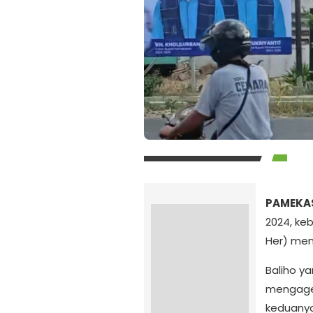
PAMEKAS
2024, ke
Her) menj
Baliho y
mengage
keduanya