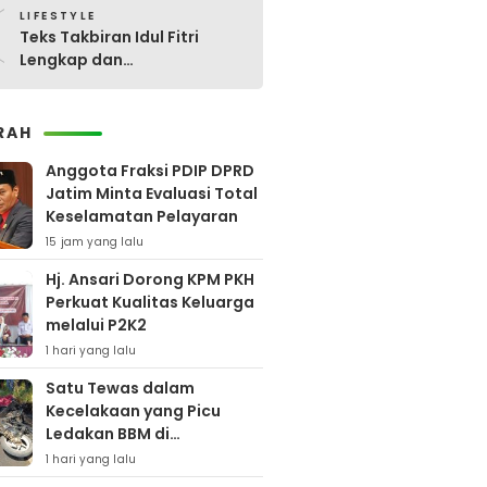
0
LIFESTYLE
Teks Takbiran Idul Fitri
Lengkap dan
Terjemahannya
RAH
Anggota Fraksi PDIP DPRD
Jatim Minta Evaluasi Total
Keselamatan Pelayaran
15 jam yang lalu
Hj. Ansari Dorong KPM PKH
Perkuat Kualitas Keluarga
melalui P2K2
1 hari yang lalu
Satu Tewas dalam
Kecelakaan yang Picu
Ledakan BBM di
Pamekasan
1 hari yang lalu