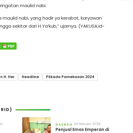
ringatan maulid nabi.
a maulid nabi, yang hadir ya kerabat, karyawan
gga sekitar dari H Ya’kub,” ujarnya. (YAKUSA.id-
n H. Her
Headline
Pilkada Pamekasan 2024
RID)
lu
24 Februari 2026
DAERAH
Penjual Emas Emperan di