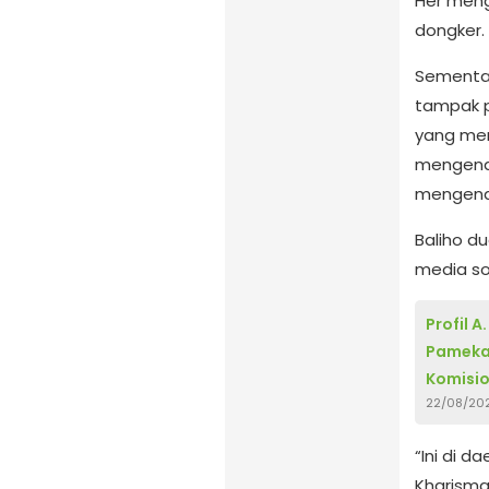
Her meng
dongker.
Sementar
tampak p
yang men
mengena
mengena
Baliho d
media so
Profil A
Pamekas
Komisi
22/08/20
“Ini di 
Kharisma