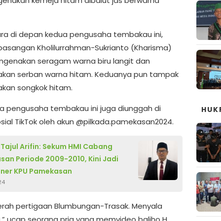
enakan kemeja hitam dibalut jas berwarna
a di depan kedua pengusaha tembakau ini,
asangan Kholilurrahman-Sukrianto (Kharisma)
genakan seragam warna biru langit dan
kan serban warna hitam. Keduanya pun tampak
kan songkok hitam.
ua pengusaha tembakau ini juga diunggah di
HUK
sial TikTok oleh akun @pilkada.pamekasan2024.
. Tajul Arifin: Sekum HMI Cabang
an Periode 2009-2010, Kini Jadi
oner KPU Pamekasan
24
daerah pertigaan Blumbungan-Trasak. Menyala
,” ucap seorang pria yang memvideo baliho H.