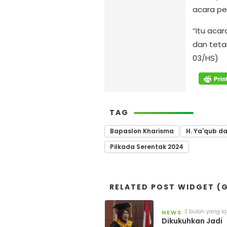
acara pe
“Itu acar
dan tetan
03/HS)
TAG
Bapaslon Kharisma
H. Ya'qub da
Pilkada Serentak 2024
RELATED POST WIDGET (G
3 bulan yang la
NEWS
Dikukuhkan Jadi