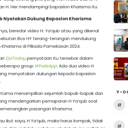
an H. Her mendampingi bapaslon Kharisma itu.
ub Nyatakan Dukung Bapaslon Kharisma
ya, beredar video H. Ya’qub atau yang dikenal
sebutan Bos HY terang-terangan mendukung
 Kharisma di Pilkada Pamekasan 2024.
ari
EjaToday
, pernyataan itu tersebar dalam
 beberapa group
WhatsApp
. Ada dua video H
yang menyatakan dukungan kepada bapaslon
.
Y-O
ertama menampilkan sejumlah bapak-bapak dan
yang mendengarkan pemaparan H Ya’qub soal
#
memenangkan pasangan Kharisma.
au ikut saya, H Ya’qub, maka harus kompak, tidak
#