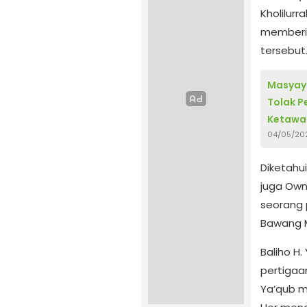
Kholilur
memberi 
tersebut
Masyayi
Tolak P
Ketawa
04/05/20
Diketahu
juga Own
seorang 
Bawang 
Baliho H.
pertigaa
Ya’qub m