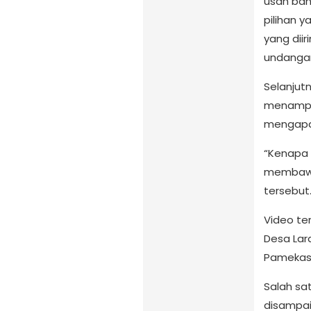
usah bany
pilihan y
yang diir
undanga
Selanjut
menampi
mengapa 
“Kenapa 
membawa 
tersebut
Video te
Desa Lar
Pamekas
Salah sa
disampai