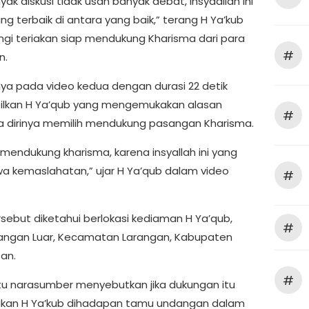
ak diskusi tidak usah banyak debat, insyaallah ini
ang terbaik di antara yang baik,” terang H Ya’kub
ingi teriakan siap mendukung Kharisma dari para
#
n.
nya pada video kedua dengan durasi 22 detik
lkan H Ya’qub yang mengemukakan alasan
#
dirinya memilih mendukung pasangan Kharisma.
mendukung kharisma, karena insyallah ini yang
kemaslahatan,” ujar H Ya’qub dalam video
#
.
rsebut diketahui berlokasi kediaman H Ya’qub,
#
angan Luar, Kecamatan Larangan, Kabupaten
an.
#
tu narasumber menyebutkan jika dukungan itu
kan H Ya’kub dihadapan tamu undangan dalam