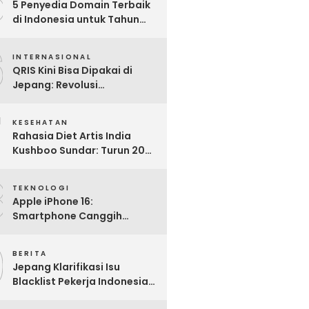
5
5 Penyedia Domain Terbaik
di Indonesia untuk Tahun
2025: Mana yang Paling
6
Worth It?
INTERNASIONAL
QRIS Kini Bisa Dipakai di
Jepang: Revolusi
Pembayaran Digital RI
7
Mendunia
KESEHATAN
Rahasia Diet Artis India
Kushboo Sundar: Turun 20
Kg dan Tampil Awet Muda di
8
Usia 50-an
TEKNOLOGI
Apple iPhone 16:
Smartphone Canggih
dengan Performa Super di
9
2024
BERITA
Jepang Klarifikasi Isu
Blacklist Pekerja Indonesia,
Apa Fakta Sebenarnya?