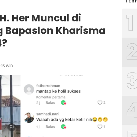
TER
1
H. Her Muncul di
g Bapaslon Kharisma
4?
:15 WIB