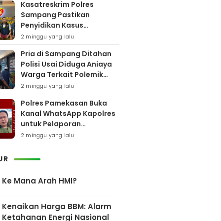
Kasatreskrim Polres
Sampang Pastikan
Penyidikan Kasus
Rudapaksa Anak Berjalan
2 minggu yang lalu
Sesuai Fakta Hukum
Pria di Sampang Ditahan
Polisi Usai Diduga Aniaya
Warga Terkait Polemik
Bansos
2 minggu yang lalu
Polres Pamekasan Buka
Kanal WhatsApp Kapolres
untuk Pelaporan
Keberadaan DPO AEF
2 minggu yang lalu
UR
Ke Mana Arah HMI?
Kenaikan Harga BBM: Alarm
Ketahanan Energi Nasional