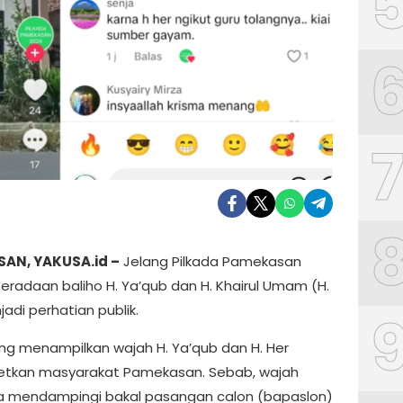
AN, YAKUSA.id –
Jelang Pilkada Pamekasan
beradaan baliho H. Ya’qub dan H. Khairul Umam (H.
adi perhatian publik.
ang menampilkan wajah H. Ya’qub dan H. Her
tkan masyarakat Pamekasan. Sebab, wajah
 mendampingi bakal pasangan calon (bapaslon)