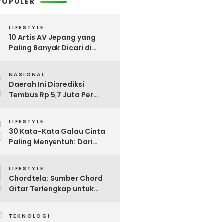
POPULER
LIFESTYLE
10 Artis AV Jepang yang
Paling Banyak Dicari di
Google, Nomor 3 Bikin
2
Kaget!
NASIONAL
Daerah Ini Diprediksi
Tembus Rp 5,7 Juta Per
Bulan, Pemerintah Terapkan
3
Formula Baru Penetapan
LIFESTYLE
Upah Minimum 2026
30 Kata-Kata Galau Cinta
Paling Menyentuh: Dari
Patah Hati hingga
4
Friendzone
LIFESTYLE
Chordtela: Sumber Chord
Gitar Terlengkap untuk
Pecinta Musik di Indonesia
TEKNOLOGI