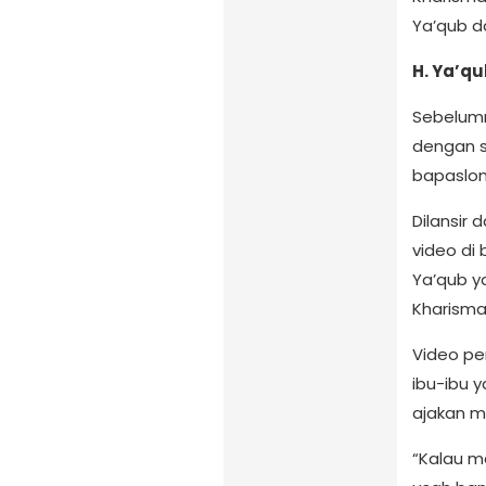
Ya’qub d
H. Ya’q
Sebelumn
dengan 
bapaslon
Dilansir d
video di
Ya’qub 
Kharisma
Video p
ibu-ibu 
ajakan 
“Kalau m