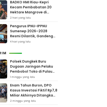
BADKO HMI Riau-Kepri
Kecam Pembabatan 20
Hektare Mangrove di
Bengkalis
2 hari yang lalu
Pengurus IPNU-IPPNU
Sumenep 2026–2028
Resmi Dilantik, Gandeng
Kampus Lewat Program
4 hari yang lalu
Beasiswa
RIM
Polsek Dungkek Buru
Dugaan Jaringan Pelaku
Pembobol Toko di Pulau
Gili Iyang
1 minggu yang lalu
Enam Tahun Buron, DPO
Kasus Investasi Fiktif Rp7,8
Miliar Akhirnya Ditangkap
Polres Pamekasan
2 minggu yang lalu