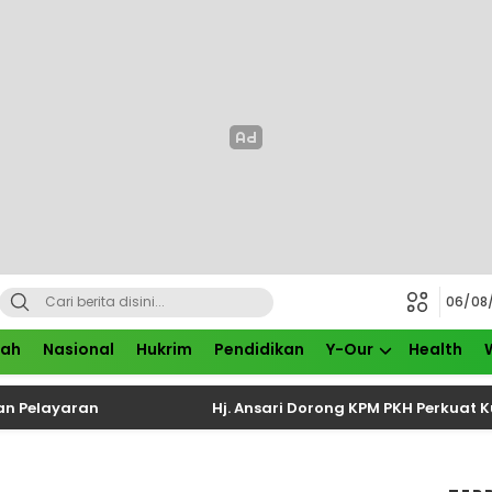
06/08
rah
Nasional
Hukrim
Pendidikan
Y-Our
Health
aran
Hj. Ansari Dorong KPM PKH Perkuat Kualitas 