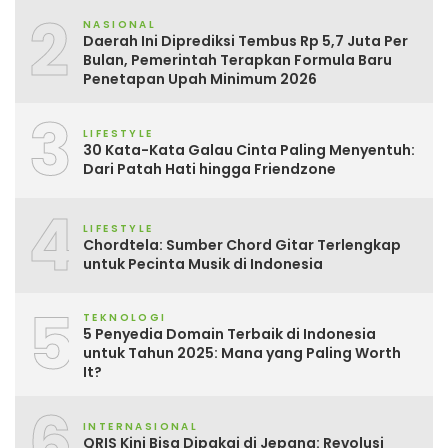
2
NASIONAL
Daerah Ini Diprediksi Tembus Rp 5,7 Juta Per
Bulan, Pemerintah Terapkan Formula Baru
Penetapan Upah Minimum 2026
3
LIFESTYLE
30 Kata-Kata Galau Cinta Paling Menyentuh:
Dari Patah Hati hingga Friendzone
4
LIFESTYLE
Chordtela: Sumber Chord Gitar Terlengkap
untuk Pecinta Musik di Indonesia
5
TEKNOLOGI
5 Penyedia Domain Terbaik di Indonesia
untuk Tahun 2025: Mana yang Paling Worth
It?
6
INTERNASIONAL
QRIS Kini Bisa Dipakai di Jepang: Revolusi