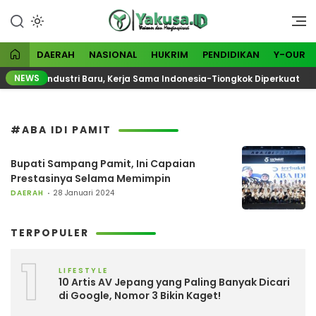
Lewati
ke
Visioner dan Menginspirasi
Yakusa
konten
DAERAH
NASIONAL
HUKRIM
PENDIDIKAN
Y-OUR
NEWS
wasan Industri Baru, Kerja Sama Indonesia-Tiongkok Diperkuat
#ABA IDI PAMIT
Bupati Sampang Pamit, Ini Capaian
Prestasinya Selama Memimpin
DAERAH
28 Januari 2024
TERPOPULER
1
LIFESTYLE
10 Artis AV Jepang yang Paling Banyak Dicari
di Google, Nomor 3 Bikin Kaget!