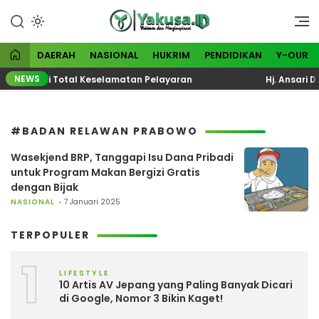
Lewati
ke
Visioner dan Menginspirasi
Yakusa
konten
DAERAH
NASIONAL
HUKRIM
PENDIDIKAN
Y-OUR
NEWS
a Evaluasi Total Keselamatan Pelayaran
Hj. Ansari Do
#BADAN RELAWAN PRABOWO
Wasekjend BRP, Tanggapi Isu Dana Pribadi
untuk Program Makan Bergizi Gratis
dengan Bijak
NASIONAL
7 Januari 2025
TERPOPULER
1
LIFESTYLE
10 Artis AV Jepang yang Paling Banyak Dicari
di Google, Nomor 3 Bikin Kaget!