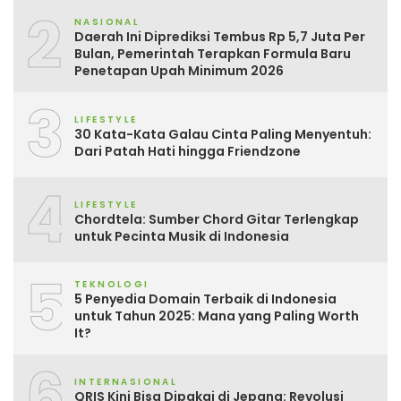
2
NASIONAL
Daerah Ini Diprediksi Tembus Rp 5,7 Juta Per
Bulan, Pemerintah Terapkan Formula Baru
Penetapan Upah Minimum 2026
3
LIFESTYLE
30 Kata-Kata Galau Cinta Paling Menyentuh:
Dari Patah Hati hingga Friendzone
4
LIFESTYLE
Chordtela: Sumber Chord Gitar Terlengkap
untuk Pecinta Musik di Indonesia
5
TEKNOLOGI
5 Penyedia Domain Terbaik di Indonesia
untuk Tahun 2025: Mana yang Paling Worth
It?
6
INTERNASIONAL
QRIS Kini Bisa Dipakai di Jepang: Revolusi