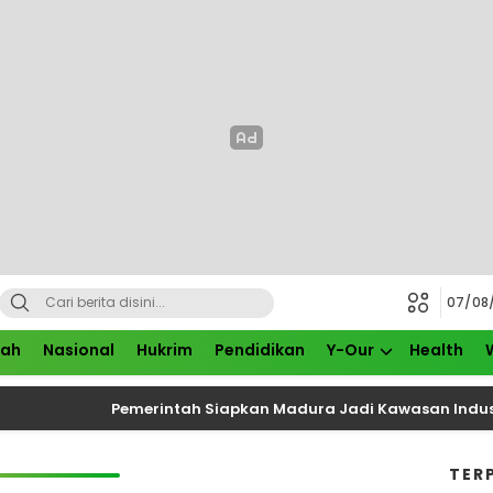
07/08
rah
Nasional
Hukrim
Pendidikan
Y-Our
Health
Pemerintah Siapkan Madura Jadi Kawasan Industri B
TER