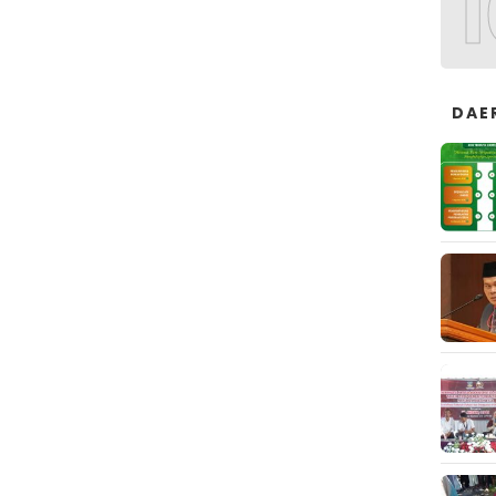
1
DAE