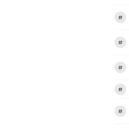
#
#
#
#
#