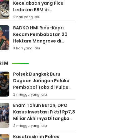
Kecelakaan yang Picu
Ledakan BBM di
Pamekasan
2 hari yang lalu
BADKO HMI Riau-Kepri
Kecam Pembabatan 20
Hektare Mangrove di
Bengkalis
3 hari yang lalu
RIM
Polsek Dungkek Buru
Dugaan Jaringan Pelaku
Pembobol Toko di Pulau
Gili Iyang
2 minggu yang lalu
Enam Tahun Buron, DPO
Kasus Investasi Fiktif Rp7,8
Miliar Akhirnya Ditangkap
Polres Pamekasan
2 minggu yang lalu
Kasatreskrim Polres