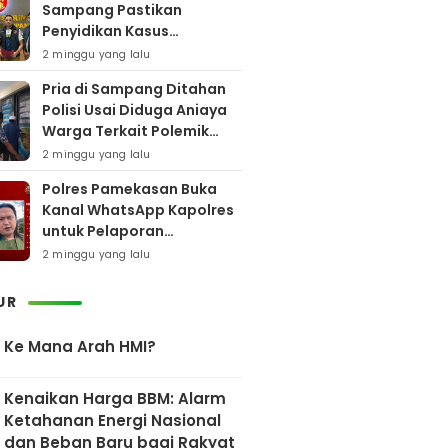
Sampang Pastikan
Penyidikan Kasus
Rudapaksa Anak Berjalan
2 minggu yang lalu
Sesuai Fakta Hukum
Pria di Sampang Ditahan
Polisi Usai Diduga Aniaya
Warga Terkait Polemik
Bansos
2 minggu yang lalu
Polres Pamekasan Buka
Kanal WhatsApp Kapolres
untuk Pelaporan
Keberadaan DPO AEF
2 minggu yang lalu
UR
Ke Mana Arah HMI?
Kenaikan Harga BBM: Alarm
Ketahanan Energi Nasional
dan Beban Baru bagi Rakyat