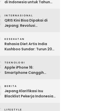
di Indonesia untuk Tahun
2025: Mana yang Paling
6
Worth It?
INTERNASIONAL
QRIS Kini Bisa Dipakai di
Jepang: Revolusi
Pembayaran Digital RI
7
Mendunia
KESEHATAN
Rahasia Diet Artis India
Kushboo Sundar: Turun 20
Kg dan Tampil Awet Muda di
8
Usia 50-an
TEKNOLOGI
Apple iPhone 16:
Smartphone Canggih
dengan Performa Super di
9
2024
BERITA
Jepang Klarifikasi Isu
Blacklist Pekerja Indonesia,
Apa Fakta Sebenarnya?
LIFESTYLE