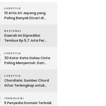
LIFESTYLE
10 Artis AV Jepang yang
Paling Banyak Dicari di
Google, Nomor 3 Bikin
2
Kaget!
NASIONAL
Daerah Ini Diprediksi
Tembus Rp 5,7 Juta Per
Bulan, Pemerintah Terapkan
3
Formula Baru Penetapan
LIFESTYLE
Upah Minimum 2026
30 Kata-Kata Galau Cinta
Paling Menyentuh: Dari
Patah Hati hingga
4
Friendzone
LIFESTYLE
Chordtela: Sumber Chord
Gitar Terlengkap untuk
Pecinta Musik di Indonesia
5
TEKNOLOGI
5 Penyedia Domain Terbaik