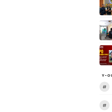
Y-O
#
#