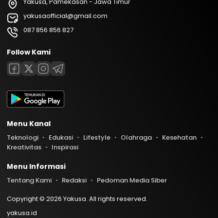
Yakusa, Pamekasan - Jawa Timur
yakusaofficial@gmail.com
087 856 856 827
Follow Kami
Menu Kanal
Teknologi
Edukasi
Lifestyle
Olahraga
Kesehatan
Kreativitas
Inspirasi
Menu Informasi
Tentang Kami
Redaksi
Pedoman Media Siber
Copyright © 2026 Yakusa. All rights reserved.
yakusa.id