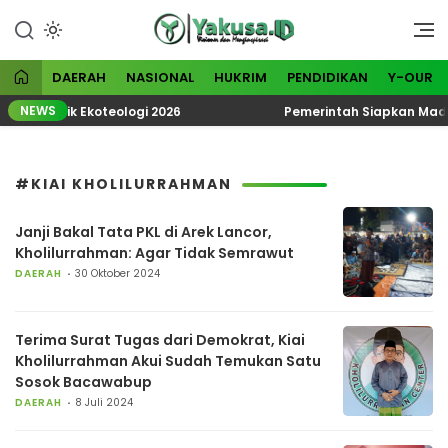
Lewati
ke
Visioner dan Menginspirasi
Yakusa
konten
DAERAH
NASIONAL
HUKRIM
PENDIDIKAN
Y-OUR
NEWS
 Tematik Ekoteologi 2026
Pemerintah Siapkan Madura
#KIAI KHOLILURRAHMAN
Janji Bakal Tata PKL di Arek Lancor,
Kholilurrahman: Agar Tidak Semrawut
DAERAH
30 Oktober 2024
Terima Surat Tugas dari Demokrat, Kiai
Kholilurrahman Akui Sudah Temukan Satu
Sosok Bacawabup
DAERAH
8 Juli 2024