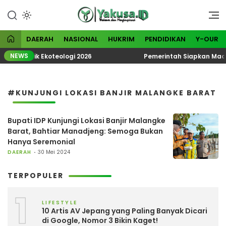
Lewati
ke
Visioner dan Menginspirasi
Yakusa
konten
DAERAH
NASIONAL
HUKRIM
PENDIDIKAN
Y-OUR
NEWS
N Tematik Ekoteologi 2026
Pemerintah Siapkan Madura
#KUNJUNGI LOKASI BANJIR MALANGKE BARAT
Bupati IDP Kunjungi Lokasi Banjir Malangke
Barat, Bahtiar Manadjeng: Semoga Bukan
Hanya Seremonial
DAERAH
30 Mei 2024
TERPOPULER
1
LIFESTYLE
10 Artis AV Jepang yang Paling Banyak Dicari
di Google, Nomor 3 Bikin Kaget!