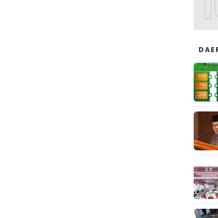
1
DAE