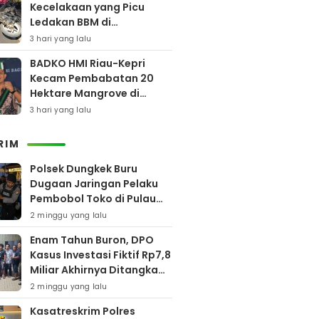
Kecelakaan yang Picu
Ledakan BBM di
Pamekasan
3 hari yang lalu
BADKO HMI Riau-Kepri
Kecam Pembabatan 20
Hektare Mangrove di
Bengkalis
3 hari yang lalu
RIM
Polsek Dungkek Buru
Dugaan Jaringan Pelaku
Pembobol Toko di Pulau
Gili Iyang
2 minggu yang lalu
Enam Tahun Buron, DPO
Kasus Investasi Fiktif Rp7,8
Miliar Akhirnya Ditangkap
Polres Pamekasan
2 minggu yang lalu
Kasatreskrim Polres