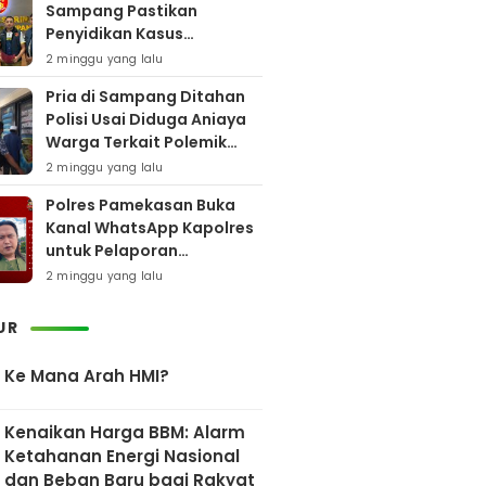
Sampang Pastikan
Penyidikan Kasus
Rudapaksa Anak Berjalan
2 minggu yang lalu
Sesuai Fakta Hukum
Pria di Sampang Ditahan
Polisi Usai Diduga Aniaya
Warga Terkait Polemik
Bansos
2 minggu yang lalu
Polres Pamekasan Buka
Kanal WhatsApp Kapolres
untuk Pelaporan
Keberadaan DPO AEF
2 minggu yang lalu
UR
Ke Mana Arah HMI?
Kenaikan Harga BBM: Alarm
Ketahanan Energi Nasional
dan Beban Baru bagi Rakyat