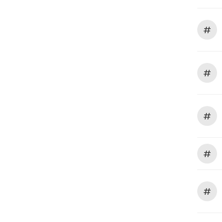
#
#
#
#
#