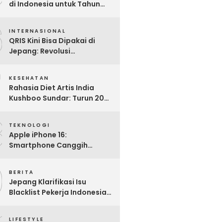
di Indonesia untuk Tahun
2025: Mana yang Paling
6
Worth It?
INTERNASIONAL
QRIS Kini Bisa Dipakai di
Jepang: Revolusi
Pembayaran Digital RI
7
Mendunia
KESEHATAN
Rahasia Diet Artis India
Kushboo Sundar: Turun 20
Kg dan Tampil Awet Muda di
8
Usia 50-an
TEKNOLOGI
Apple iPhone 16:
Smartphone Canggih
dengan Performa Super di
9
2024
BERITA
Jepang Klarifikasi Isu
Blacklist Pekerja Indonesia,
Apa Fakta Sebenarnya?
LIFESTYLE