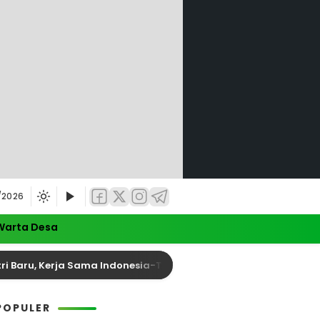
/2026
Warta Desa
u, Kerja Sama Indonesia-Tiongkok Diperkuat
Ang
POPULER