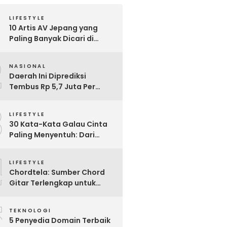
LIFESTYLE
10 Artis AV Jepang yang
Paling Banyak Dicari di
Google, Nomor 3 Bikin
2
Kaget!
NASIONAL
Daerah Ini Diprediksi
Tembus Rp 5,7 Juta Per
Bulan, Pemerintah Terapkan
3
Formula Baru Penetapan
LIFESTYLE
Upah Minimum 2026
30 Kata-Kata Galau Cinta
Paling Menyentuh: Dari
Patah Hati hingga
4
Friendzone
LIFESTYLE
Chordtela: Sumber Chord
Gitar Terlengkap untuk
Pecinta Musik di Indonesia
5
TEKNOLOGI
5 Penyedia Domain Terbaik