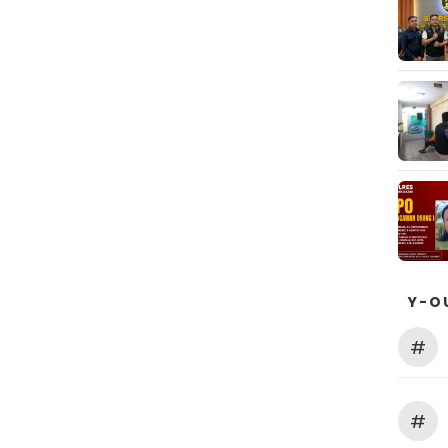
Y-O
#
#