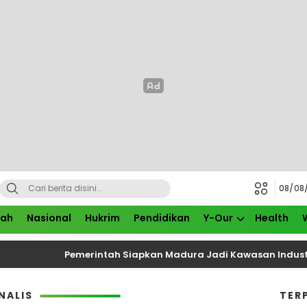
08/08
rah
Nasional
Hukrim
Pendidikan
Y-Our
Health
Pemerintah Siapkan Madura Jadi Kawasan Industri Bar
NALIS
TER