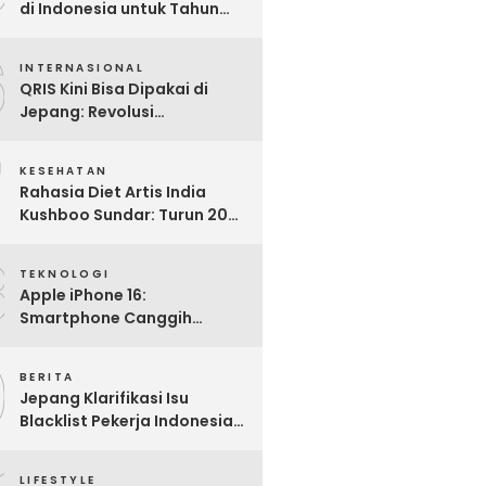
di Indonesia untuk Tahun
2025: Mana yang Paling
6
Worth It?
INTERNASIONAL
QRIS Kini Bisa Dipakai di
Jepang: Revolusi
Pembayaran Digital RI
7
Mendunia
KESEHATAN
Rahasia Diet Artis India
Kushboo Sundar: Turun 20
Kg dan Tampil Awet Muda di
8
Usia 50-an
TEKNOLOGI
Apple iPhone 16:
Smartphone Canggih
dengan Performa Super di
9
2024
BERITA
Jepang Klarifikasi Isu
Blacklist Pekerja Indonesia,
Apa Fakta Sebenarnya?
LIFESTYLE