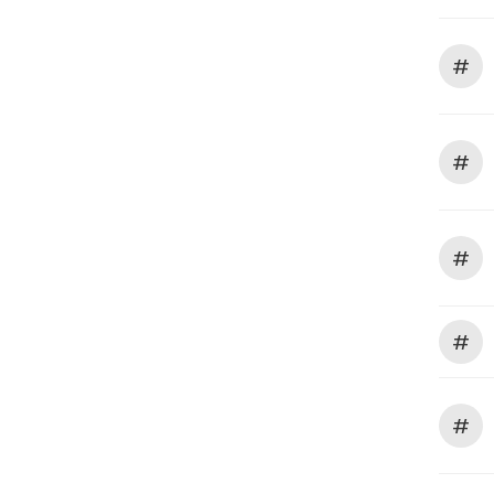
#
#
#
#
#