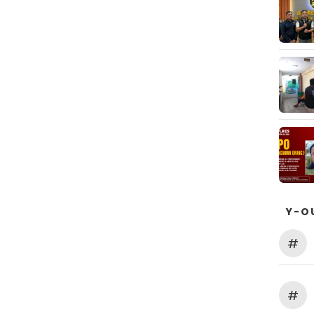
Y-O
#
#