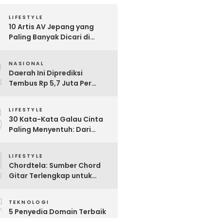
LIFESTYLE
10 Artis AV Jepang yang
Paling Banyak Dicari di
Google, Nomor 3 Bikin
2
Kaget!
NASIONAL
Daerah Ini Diprediksi
Tembus Rp 5,7 Juta Per
Bulan, Pemerintah Terapkan
3
Formula Baru Penetapan
LIFESTYLE
Upah Minimum 2026
30 Kata-Kata Galau Cinta
Paling Menyentuh: Dari
Patah Hati hingga
4
Friendzone
LIFESTYLE
Chordtela: Sumber Chord
Gitar Terlengkap untuk
Pecinta Musik di Indonesia
5
TEKNOLOGI
5 Penyedia Domain Terbaik