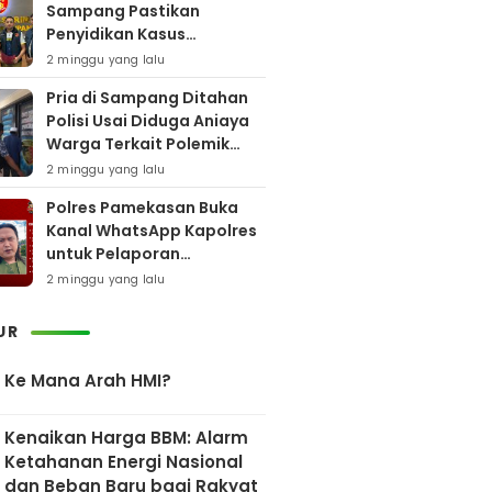
Sampang Pastikan
Penyidikan Kasus
Rudapaksa Anak Berjalan
2 minggu yang lalu
Sesuai Fakta Hukum
Pria di Sampang Ditahan
Polisi Usai Diduga Aniaya
Warga Terkait Polemik
Bansos
2 minggu yang lalu
Polres Pamekasan Buka
Kanal WhatsApp Kapolres
untuk Pelaporan
Keberadaan DPO AEF
2 minggu yang lalu
UR
Ke Mana Arah HMI?
Kenaikan Harga BBM: Alarm
Ketahanan Energi Nasional
dan Beban Baru bagi Rakyat