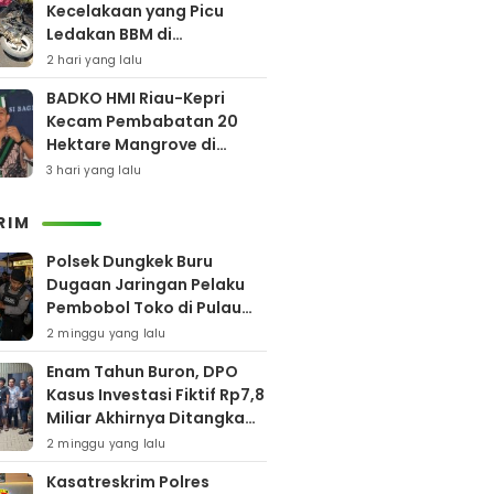
Kecelakaan yang Picu
Ledakan BBM di
Pamekasan
2 hari yang lalu
BADKO HMI Riau-Kepri
Kecam Pembabatan 20
Hektare Mangrove di
Bengkalis
3 hari yang lalu
RIM
Polsek Dungkek Buru
Dugaan Jaringan Pelaku
Pembobol Toko di Pulau
Gili Iyang
2 minggu yang lalu
Enam Tahun Buron, DPO
Kasus Investasi Fiktif Rp7,8
Miliar Akhirnya Ditangkap
Polres Pamekasan
2 minggu yang lalu
Kasatreskrim Polres