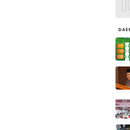
1
DAE