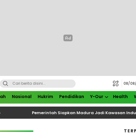
08/08
rah
Nasional
Hukrim
Pendidikan
Y-Our
Health
Pemerintah Siapkan Madura Jadi Kawasan Industri B
TER