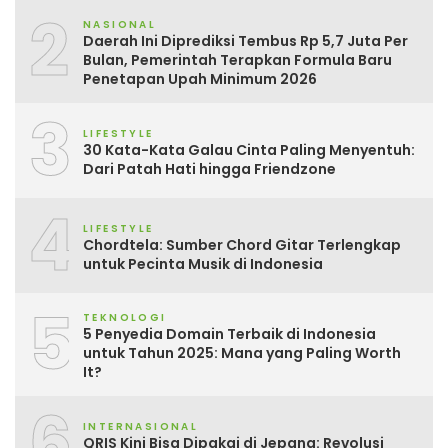
2
NASIONAL
Daerah Ini Diprediksi Tembus Rp 5,7 Juta Per
Bulan, Pemerintah Terapkan Formula Baru
Penetapan Upah Minimum 2026
3
LIFESTYLE
30 Kata-Kata Galau Cinta Paling Menyentuh:
Dari Patah Hati hingga Friendzone
4
LIFESTYLE
Chordtela: Sumber Chord Gitar Terlengkap
untuk Pecinta Musik di Indonesia
5
TEKNOLOGI
5 Penyedia Domain Terbaik di Indonesia
untuk Tahun 2025: Mana yang Paling Worth
It?
6
INTERNASIONAL
QRIS Kini Bisa Dipakai di Jepang: Revolusi