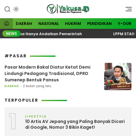
Lewati
ke
Visioner dan Menginspirasi
Yakusa
konten
DAERAH
NASIONAL
HUKRIM
PENDIDIKAN
Y-OUR
NEWS
na Tak Bisa Hanya Andalkan Pemerintah
LPPM STAINAS
#PASAR
Pasar Modern Bakal Diatur Ketat Demi
Lindungi Pedagang Tradisional, DPRD
Sumenep Bentuk Pansus
DAERAH
2 bulan yang lalu
TERPOPULER
1
LIFESTYLE
10 Artis AV Jepang yang Paling Banyak Dicari
di Google, Nomor 3 Bikin Kaget!