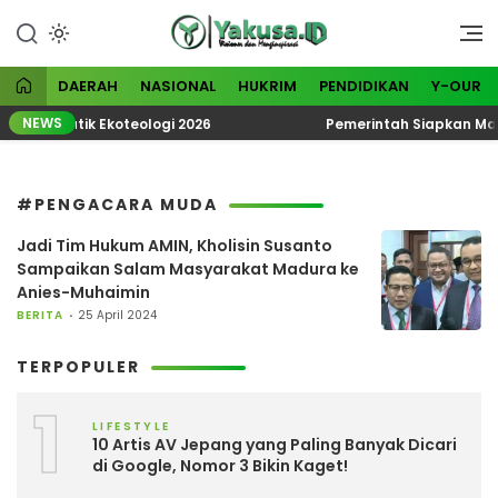
Lewati
ke
Visioner dan Menginspirasi
Yakusa
konten
DAERAH
NASIONAL
HUKRIM
PENDIDIKAN
Y-OUR
NEWS
KN Tematik Ekoteologi 2026
Pemerintah Siapkan Madur
#PENGACARA MUDA
Jadi Tim Hukum AMIN, Kholisin Susanto
Sampaikan Salam Masyarakat Madura ke
Anies-Muhaimin
BERITA
25 April 2024
TERPOPULER
1
LIFESTYLE
10 Artis AV Jepang yang Paling Banyak Dicari
di Google, Nomor 3 Bikin Kaget!