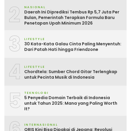
2
NASIONAL
Daerah Ini Diprediksi Tembus Rp 5,7 Juta Per
Bulan, Pemerintah Terapkan Formula Baru
Penetapan Upah Minimum 2026
3
LIFESTYLE
30 Kata-Kata Galau Cinta Paling Menyentuh:
Dari Patah Hati hingga Friendzone
4
LIFESTYLE
Chordtela: Sumber Chord Gitar Terlengkap
untuk Pecinta Musik di Indonesia
5
TEKNOLOGI
5 Penyedia Domain Terbaik di Indonesia
untuk Tahun 2025: Mana yang Paling Worth
It?
6
INTERNASIONAL
QRIS Kini Bisa Dipakai di Jepang: Revolusi