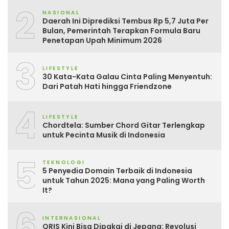
2
NASIONAL
Daerah Ini Diprediksi Tembus Rp 5,7 Juta Per
Bulan, Pemerintah Terapkan Formula Baru
Penetapan Upah Minimum 2026
3
LIFESTYLE
30 Kata-Kata Galau Cinta Paling Menyentuh:
Dari Patah Hati hingga Friendzone
4
LIFESTYLE
Chordtela: Sumber Chord Gitar Terlengkap
untuk Pecinta Musik di Indonesia
5
TEKNOLOGI
5 Penyedia Domain Terbaik di Indonesia
untuk Tahun 2025: Mana yang Paling Worth
It?
6
INTERNASIONAL
QRIS Kini Bisa Dipakai di Jepang: Revolusi