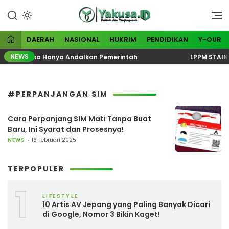
Lewati
ke
Visioner dan Menginspirasi
Yakusa
konten
DAERAH
NASIONAL
HUKRIM
PENDIDIKAN
Y-OUR
NEWS
na Tak Bisa Hanya Andalkan Pemerintah
LPPM STAINAS
#PERPANJANGAN SIM
Cara Perpanjang SIM Mati Tanpa Buat
Baru, Ini Syarat dan Prosesnya!
NEWS
16 Februari 2025
TERPOPULER
1
LIFESTYLE
10 Artis AV Jepang yang Paling Banyak Dicari
di Google, Nomor 3 Bikin Kaget!