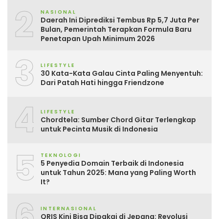
2
NASIONAL
Daerah Ini Diprediksi Tembus Rp 5,7 Juta Per
Bulan, Pemerintah Terapkan Formula Baru
Penetapan Upah Minimum 2026
3
LIFESTYLE
30 Kata-Kata Galau Cinta Paling Menyentuh:
Dari Patah Hati hingga Friendzone
4
LIFESTYLE
Chordtela: Sumber Chord Gitar Terlengkap
untuk Pecinta Musik di Indonesia
5
TEKNOLOGI
5 Penyedia Domain Terbaik di Indonesia
untuk Tahun 2025: Mana yang Paling Worth
It?
6
INTERNASIONAL
QRIS Kini Bisa Dipakai di Jepang: Revolusi