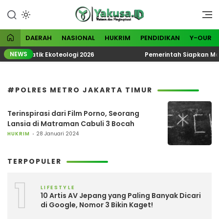
Lewati
ke
Visioner dan Menginspirasi
Yakusa
konten
DAERAH
NASIONAL
HUKRIM
PENDIDIKAN
Y-OUR
NEWS
KN Tematik Ekoteologi 2026
Pemerintah Siapkan Madu
#POLRES METRO JAKARTA TIMUR
Terinspirasi dari Film Porno, Seorang
Lansia di Matraman Cabuli 3 Bocah
HUKRIM
28 Januari 2024
TERPOPULER
1
LIFESTYLE
10 Artis AV Jepang yang Paling Banyak Dicari
di Google, Nomor 3 Bikin Kaget!